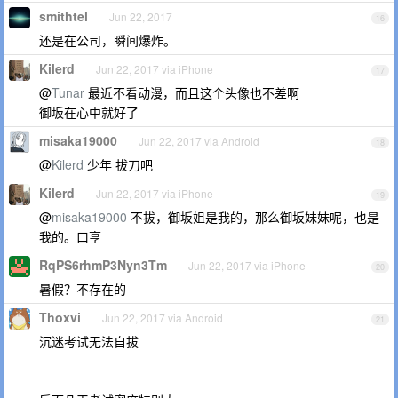
smithtel
Jun 22, 2017
16
还是在公司，瞬间爆炸。
Kilerd
Jun 22, 2017 via iPhone
17
@
Tunar
最近不看动漫，而且这个头像也不差啊
御坂在心中就好了
misaka19000
Jun 22, 2017 via Android
18
@
Kilerd
少年 拔刀吧
Kilerd
Jun 22, 2017 via iPhone
19
@
misaka19000
不拔，御坂姐是我的，那么御坂妹妹呢，也是
我的。口亨
RqPS6rhmP3Nyn3Tm
Jun 22, 2017 via iPhone
20
暑假？不存在的
Thoxvi
Jun 22, 2017 via Android
21
沉迷考试无法自拔