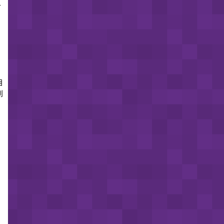
千
目
到