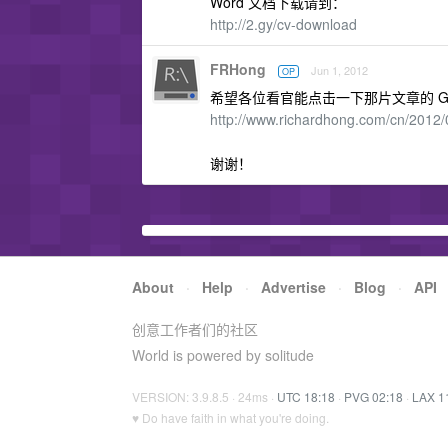
Word 文档下载请到：
http://2.gy/cv-download
FRHong
Jun 1, 2012
OP
希望各位看官能点击一下那片文章的 Goog
http://www.richardhong.com/cn/2012/0
谢谢！
About
·
Help
·
Advertise
·
Blog
·
API
创意工作者们的社区
World is powered by solitude
VERSION: 3.9.8.5 · 24ms ·
UTC 18:18
·
PVG 02:18
·
LAX 1
♥ Do have faith in what you're doing.