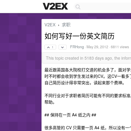
V2EX
求职
›
如何写好一份英文简历
FRHong
·
May 29, 2012
· 6811 views
1
This topic created in 5183 days ago, the inf
最近跟英国各大院校打交道的机会多了，面对学
时不时都会收到学生发过来的CV。这CV一看
自己简历设计得非常突出，读起来那个费神。
不同行业对于求职者简历可能有不同的要求标准
帮助。
## 保持在一页 A4 纸之内 ##
很多高管的 CV 只需要一页 A4 纸，所以