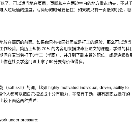
就可以了。可以适当地在页眉，页脚和左右两边空白的地方做点功夫，不过
进入垃圾桶的速度。写简历的时候要记住：如果我只有一页纸的机会，哪
地放在简历的前面。如果你只有校园社团或是打工的经验，那么可以适当
作经验，简历上却把 70% 的内容用来描述毕业论文的课题，学过的科
期间在麦当劳打了3年工（半职），并升到了副主管的职位，或是连续得
比你在社会学这门课上拿了90分要有价值得多。
词。比如 highly motivated individual, driven, ability to
词非常空洞。每个人都可以把自己描述成十分有能力，非常有干劲，拥有高职业操守的
比较下面这两种描述:
o work under pressure;