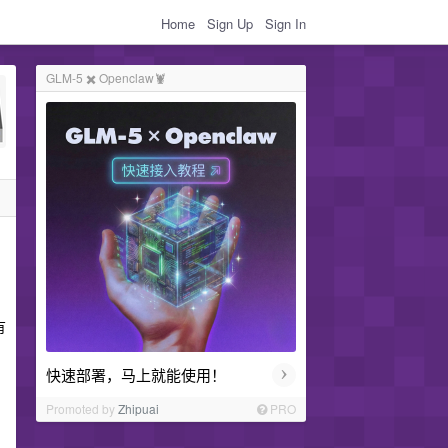
Home
Sign Up
Sign In
GLM-5 ✖️ Openclaw🦞
有
›
快速部署，马上就能使用！
Promoted by
Zhipuai
PRO