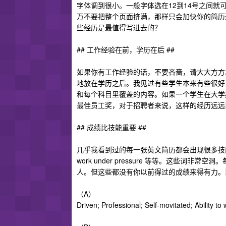
字体调到很小。一般字体选在12到14号之间
万不要把整个页面挤满，那样只会加快你的简历
些经历是最值得写进去的？
## 工作经验在前，学历在后 ##
如果你有工作经验的话，不要吝啬，请大大方方
地放在学历之后。我见过有些学生本来有些很好工
和每个科目里覆盖的内容。如果一个学生在大学
最佳员工奖，对于招聘者来说，这样的经历远远
## 成绩比技能重要 ##
几乎我看到过的每一张英文简历都会出现很多技能（soft skill）的
work under pressure 等等。这些
人。但这些都没有你以前得过的成绩来得有力。
（A）
Driven; Professional; Self-movitated; Ability t