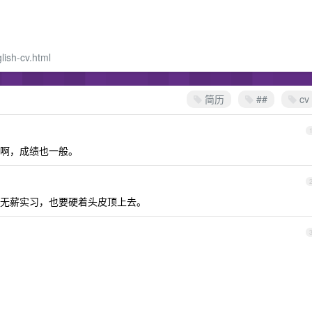
lish-cv.html
简历
##
cv
啊，成绩也一般。
无薪实习，也要硬着头皮顶上去。