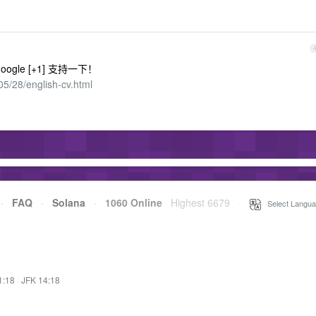
le [+1] 支持一下！
5/28/english-cv.html
·
FAQ
·
Solana
·
1060 Online
Highest 6679
·
Select Langua
1:18
·
JFK 14:18