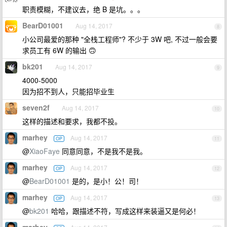
职责模糊，不建议去，绝 B 是坑。。。
BearD01001
Aug 14, 2017
8
小公司最爱的那种 "全栈工程师"? 不少于 3W 吧, 不过一般会要
求员工有 6W 的输出 🙃
bk201
Aug 14, 2017
9
4000-5000
因为招不到人，只能招毕业生
seven2f
Aug 14, 2017
10
这样的描述和要求，我都不投。
marhey
Aug 14, 2017
OP
11
@
XiaoFaye
同意同意，不是我不是我。
marhey
Aug 14, 2017
OP
12
@
BearD01001
是的，是小！公！司！
marhey
Aug 14, 2017
OP
13
@
bk201
哈哈，跟描述不符，写成这样来装逼又是何必！