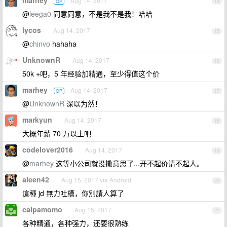
marhey
Aug 14, 2017
OP
14
@
leega0
同意同意，不是我不是我！哈哈
lycos
Aug 14, 2017
15
@
chinvo
hahaha
UnknownR
Aug 14, 2017
16
50k +吧，5 年经验加精通，至少得值这个价
marhey
Aug 14, 2017
OP
17
@
UnknownR
深以为然！
markyun
Aug 14, 2017
18
大概年薪 70 万以上吧
codelover2016
Aug 14, 2017
19
@
marhey
这等小公司就没撒意思了...开不起价请不起人。
aleen42
Aug 15, 2017 via Android
20
這種 jd 無力吐槽，你別請人算了
calpamomo
Aug 15, 2017
21
各种精通，各种强力，还要很熟练