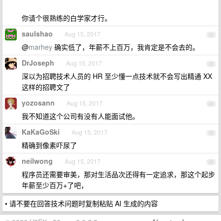
你请个很熟练的白学家才行。
saulshao
Aug 15, 2017
22
@
marhey
确实低了，年薪不上百万，我肯定是不会去的。
DrJoseph
Aug 15, 2017
23
深以为招聘技术人员的 HR 至少懂一点技术就不会写出精通 XX
这样的招聘文了
yozosann
Aug 15, 2017
24
我不知道这个公司有没有人能面试他。
KaKaGoSki
Aug 15, 2017
25
精确到像素吓尿了
neilwong
Aug 15, 2017
26
程序员还需要审美，那对生活品次还得有一定追求，那这个起步
年薪至少百万+了吧，
• 请不要在回答技术问题时复制粘贴 AI 生成的内容