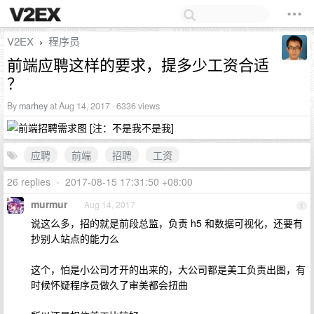
V2EX
程序员
›
前端应聘这样的要求，提多少工资合适
？
By
marhey
at Aug 14, 2017 · 6336 views
[注：不是我不是我]
应聘
前端
招聘
工资
26 replies
•
2017-08-15 17:31:50 +08:00
murmur
Aug 14, 2017
1
说这么多，招的就是前段总监，负责 h5 和数据可视化，还要有
抄别人站点的能力么
这个，怕是小公司才开的出来的，大公司都是美工负责出图，有
时候怀疑程序员做久了审美都会扭曲