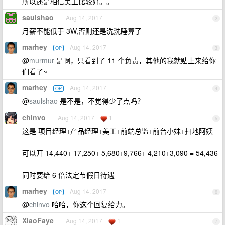
所以还是相信美工比较好。。
saulshao
Aug 14, 2017
2
月薪不能低于 3W,否则还是洗洗睡算了
marhey
Aug 14, 2017
OP
3
@
murmur
是啊，只看到了 11 个负责，其他的我就贴上来给你
们看了~
marhey
Aug 14, 2017
OP
4
@
saulshao
是不是，不觉得少了点吗？
chinvo
Aug 14, 2017
1
5
这是 项目经理+产品经理+美工+前端总监+前台小妹+扫地阿姨
可以开 14,440+ 17,250+ 5,680+9,766+ 4,210+3,090 = 54,436
同时要给 6 倍法定节假日待遇
marhey
Aug 14, 2017
OP
6
@
chinvo
哈哈，你这个回复给力。
XiaoFaye
Aug 14, 2017
1
7