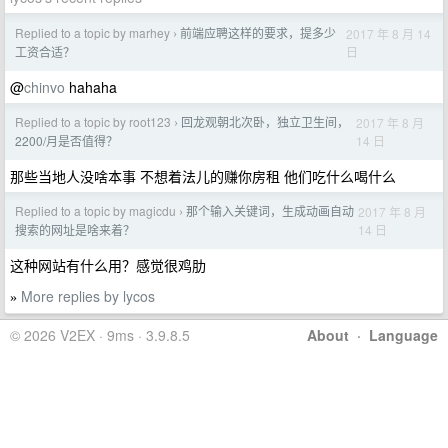
Replied to a topic by marhey
前端应聘这样的要求，提多少
2017 年 8 月 14
›
日
工资合适？
@
chinvo
hahaha
Replied to a topic by root123
回龙观朝北次卧，独立卫生间，
2017 年 8 月
›
14 日
2200/月是否值得？
那些当地人没啥本事 不想着法儿的赚你房租 他们吃什么喝什么
Replied to a topic by magicdu
那个输入关键词，生成动画自动
2017 年 8 月
›
14 日
搜索的网址是啥来着？
这种网站有什么用？感觉很鸡肋
More replies by lycos
»
© 2026 V2EX · 9ms · 3.9.8.5
About
·
Language