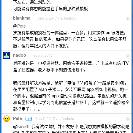
下左右，通过滑动的。
可能没有你想的能握在手里的那种触摸板
blankme
Sep 7, 2017 via Android
6
@
Pete
罗技有集成触摸板的一体键盘，一百多，用来操作 pc 很方便。
不过我同意 ls 的观点，如果是你自己玩，这么做会比用盒子舒
服，但对年纪大的人并不友好。
nadoo
Sep 7, 2017
7
最困难的是，电视遥控器、网络盒子遥控器、广电或者电信 iTV
盒子遥控器，老人根本不知道该用哪个。
我的最终解决方案是：破解了电信 iTV 的盒子(一般是安卓的)，
在里面配置了 vlan 子接口，安装互联网 app 例如电视猫，跑一
个脚本，根据当前的 app 自动切换默认路由。电视机的开关机
和音量控制可以学习到电信盒子遥控器上，这样就一个遥控器全
部搞定了。。。
Pete
Sep 7, 2017 via Android
OP
8
@
KevZhi
我有试过鼠标 并不友好 但是我想要触摸板的需求就是
滚动列表和手写输入 我爸妈对电视上下左右都按的动而且说不