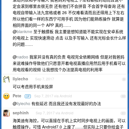
定会滚到哪里去很无奈 还有他们不会拼音 不会首字母查询 还有
电视自带输入法九宫格或者 26 不仅难看清而且还得用上下左右
所以他们看一样的东西宁可用手机 因为他们能熟练操作 就算是
相同界面的同一个 APP 真的……
@
blankme
至于触摸板 我主要是想知道能不能实现在安卓系统
的电视上 实现快速滑动 点击 以及手写输入 还有光标会长什么样
的问题……
@
nadoo
我家并没有真的负责 电视完全依赖网络 但是对我爸妈
来说难操作导致他们只愿意开着电视直播应用然后用手机看可以
用电视看的视频 让我想找个办法提高电视的利用率
liyiecho
Sep 7, 2017
9
可以考虑用手机来投屏
Pete
Sep 7, 2017 via Android
OP
10
@
liyiecho
有些延迟 而且我还没有发现最好的办法
sephinh
Sep 7, 2017 via Android
11
海美迪有海控，可以直接在手机上实时同步电视上的画面，可以
触摸操作，可惜 Android7.0 上废了……但实际上只要你给盒子