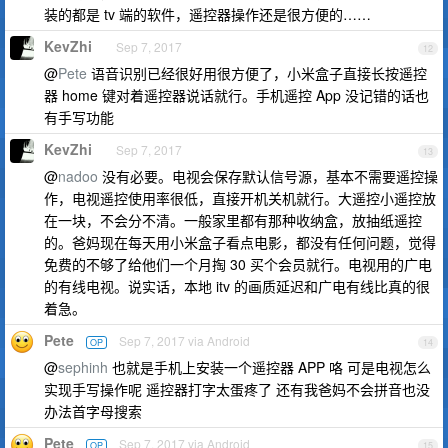
装的都是 tv 端的软件，遥控器操作还是很方便的……
KevZhi
Sep 7, 2017
12
@
Pete
语音识别已经很好用很方便了，小米盒子直接长按遥控
器 home 键对着遥控器说话就行。手机遥控 App 没记错的话也
有手写功能
KevZhi
Sep 7, 2017
13
@
nadoo
没有必要。电视会保存默认信号源，基本不需要遥控操
作，电视遥控使用率很低，直接开机关机就行。大遥控小遥控放
在一块，不会分不清。一般家里都有那种收纳盒，放抽纸遥控
的。爸妈现在每天用小米盒子看点电影，都没有任何问题，觉得
免费的不够了给他们一个月掏 30 买个会员就行。电视用的广电
的有线电视。说实话，本地 itv 的画质延迟和广电有线比真的很
着急。
Pete
Sep 7, 2017 via Android
OP
14
@
sephinh
也就是手机上安装一个遥控器 APP 咯 可是电视怎么
实现手写操作呢 遥控器打字太蛋疼了 还有我爸妈不会拼音也没
办法首字母搜索
Pete
Sep 7, 2017 via Android
OP
15