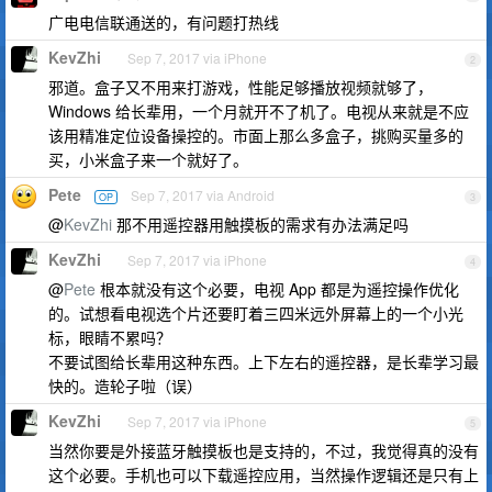
广电电信联通送的，有问题打热线
KevZhi
Sep 7, 2017 via iPhone
2
邪道。盒子又不用来打游戏，性能足够播放视频就够了，
Windows 给长辈用，一个月就开不了机了。电视从来就是不应
该用精准定位设备操控的。市面上那么多盒子，挑购买量多的
买，小米盒子来一个就好了。
Pete
Sep 7, 2017 via Android
OP
3
@
KevZhi
那不用遥控器用触摸板的需求有办法满足吗
KevZhi
Sep 7, 2017 via iPhone
4
@
Pete
根本就没有这个必要，电视 App 都是为遥控操作优化
的。试想看电视选个片还要盯着三四米远外屏幕上的一个小光
标，眼睛不累吗？
不要试图给长辈用这种东西。上下左右的遥控器，是长辈学习最
快的。造轮子啦（误）
KevZhi
Sep 7, 2017 via iPhone
5
当然你要是外接蓝牙触摸板也是支持的，不过，我觉得真的没有
这个必要。手机也可以下载遥控应用，当然操作逻辑还是只有上