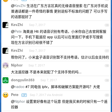
@
KevZhi
生活在广东方言区真的无缘语音搜索 在广东对手机说
普通话都是一件奇怪的事情 更别说标不标准的问题了 可以手写
的话那挺好了
KevZhi
Sep 7, 2017
16
@
Pete
海美迪 H6 的语音识别有粤语，小米你自己去官网客服
问一下，手机下载遥控 app 以后可以在里面打字或手写搜索
现在方言识别已经很不错了
KevZhi
Sep 7, 2017
17
帮你问了，小米盒子语音识别暂不支持粤语，估计以后会支持的
Niphor
Sep 7, 2017
18
大法遥控器 不是本来就配了个支持手势的吗...
dongyulin353
Sep 7, 2017
19
@
nadoo
#7 同电信 iptv，脚本和破解方案能开源吗？大佬
Pete
Sep 7, 2017 via Android
OP
20
@
Niphor
设置里好像有这个玩意 但是我买来的时候只有一个遥
控器