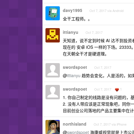
davy1995
Oct 7, 2017 via Android
全干工程师。。
ittianyu
Oct 7, 2017
天知道，说不定到时候 AI 达不到
现在的 安卓 iOS 一样的下场。23333
在天朝全干才是硬道理。
swordspoet
Oct 7, 2017
@
ittianyu
趋势会变化，人是活的，如果
swordspoet
1
Oct 7, 2017
1. 你自己制定的线路是没有问题的，
2. 没有人带应该是正常现象吧，同你
目前创业公司落地的产品主要集中在计
northisland
Oct 7, 2017 via iPhone
@
swordspoet
海康威视早就是上市公