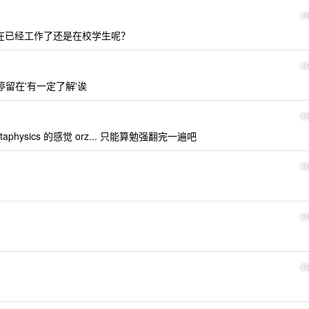
1
在已经工作了还是在校学生呢？
1
不应该停留在'有一定了解'诶
1
 Metaphysics 的感觉 orz... 只能算勉强翻完一遍吧
1
1
1