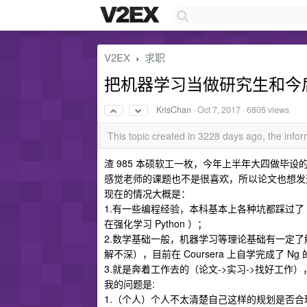
V2EX
求职
›
把机器学习当做研究生和今
KrisChan
·
Oct 7, 2017
· 6805 views
This topic created in 3228 days ago, the inf
渣 985 本硕软工一枚，今年上半年大四做毕
感觉老师的课题也不是很喜欢，所以论文也想发
现在的情况大概是：
1.有一些编程经验，本科基本上各种坑都踩过
在强化学习 Python ）；
2.数学基础一般，机器学习等理论基础有一定了解（
解不深），目前在 Coursera 上自学完成了 Ng 的 ML
3.就是奔着工作去的（论文->实习->找好工
我的问题是:
1.（个人）个人不太清楚自己这样的规划是否