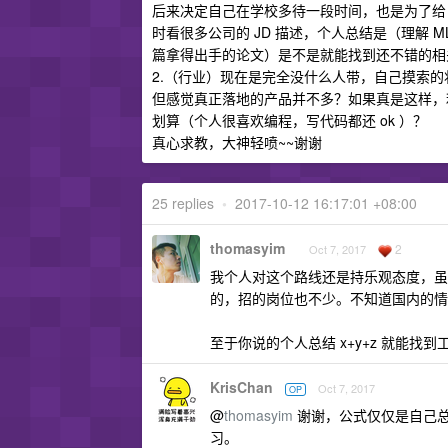
后来决定自己在学校多待一段时间，也是为了给
时看很多公司的 JD 描述，个人总结是（理解 ML 基
篇拿得出手的论文）是不是就能找到还不错的相
2.（行业）现在是完全没什么人带，自己摸索
但感觉真正落地的产品并不多？如果真是这样，
划算（个人很喜欢编程，写代码都还 ok ）？
真心求教，大神轻喷~~谢谢
25 replies
•
2017-10-12 16:17:01 +08:00
thomasyim
2
Oct 7, 2017
我个人对这个路线还是持乐观态度，虽
的，招的岗位也不少。不知道国内的情
至于你说的个人总结 x+y+z 就能找
KrisChan
Oct 7, 2017
OP
@
thomasyim
谢谢，公式仅仅是自己
习。