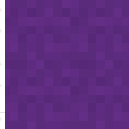
3
4
5
6
；
7