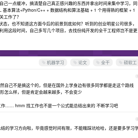
自己一点缓冲，搞清楚自己真正感兴趣的东西并拿出时间来集中学习，同
本算法+Python/C++ + 数据结构和算法基础 + 1 个用得熟的框架 + 1
关工作了？
的状态，也不知道这方面今后的前景到底如何？听到的创业明星公司很多，
利用这段时间，自己多写几个项目，去找份纯开发的全干工程师岂不是更
机器学习
论文
全干
硕软工
然自己不是搞这个的，但是在国外上学身边有很多同学都是走这个路线
形怎么样，但是肯定会越来越多，不会变少
到工作…… hmm 找工作也不是一个公式能总结出来的 不断学习吧
总结的学习方向啦，毕竟感觉时间有限，不能瞎踩坑哈哈，还是要多学习