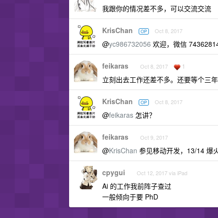
我跟你的情况差不多，可以交流交流
KrisChan
Oct 8, 2017
OP
@
yc986732056
欢迎，微信 7436281
feikaras
1
Oct 8, 2017
立刻出去工作还差不多。还要等个三年
KrisChan
Oct 8, 2017
OP
@
feikaras
怎讲？
feikaras
Oct 9, 2017
@
KrisChan
参见移动开发，13/14 爆
cpygui
Oct 12, 2017 via iPad
Ai 的工作我前阵子查过
一般倾向于要 PhD