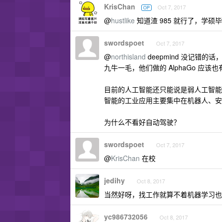
KrisChan
Oct 7, 2017
OP
@
hustlike
知道渣 985 就行了，学硕毕
swordspoet
Oct 7, 2017
@
northisland
deepmind 没记错的话
九牛一毛，他们做的 AlphaGo 应
目前的人工智能还只能说是弱人工智能
智能的工业应用主要集中在机器人、安
为什么不看好自动驾驶？
swordspoet
Oct 7, 2017
@
KrisChan
在校
jedihy
Oct 8, 2017
当然好呀，找工作就算不着机器学习也可以
yc986732056
Oct 8, 2017