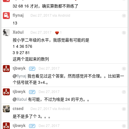
32 68 16 才对，确实算数都不熟练了
flynaj
Dec 27, 2017 via Android
4
13
Xs0ul
Dec 27, 2017
1
5
按小学二年级的水平，我感觉最有可能的是
1 4 36 576
3 9 27 81
这两个混起来的数列
tjbwyk
Dec 27, 2017
OP
6
@
flynaj
我也看见过这个答案，然而感觉并不合理。。比如第一
个括号就不是 3+4.。
tjbwyk
Dec 27, 2017
OP
7
@
Xs0ul
有可能，不过为啥是 24 的平方。。
ctsed
Dec 27, 2017 via Android
8
是不是多了个 3。。。
tjbwyk
Dec 27, 2017
OP
9