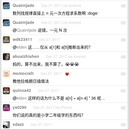
Quaintjade
Dec 27, 2017 via Android
16
数列找规律直接上 n 元一次方程求系数啊 :doge:
Quaintjade
Dec 27, 2017 via Android
17
@
Quaintjade
说错，一元 N 次
wdk23411
Dec 27, 2017
18
@
elden
这……仅从 a[1]和 a[5]推断出来的？
abusizhishen
Dec 27, 2017 via Android
19
妈的，算不出来，我不算了，😭😭😭
momocraft
Dec 27, 2017
1
20
教他拉格朗日插值法
quinoa42
Dec 27, 2017
21
@
elden
这样的话为什么不是 a[n] = a[n-4] * 36 呢…
ys0290
Dec 27, 2017 via iPhone
22
你们说的真的是小学二年级学的东西吗？
xdazz
Dec 27, 2017
23