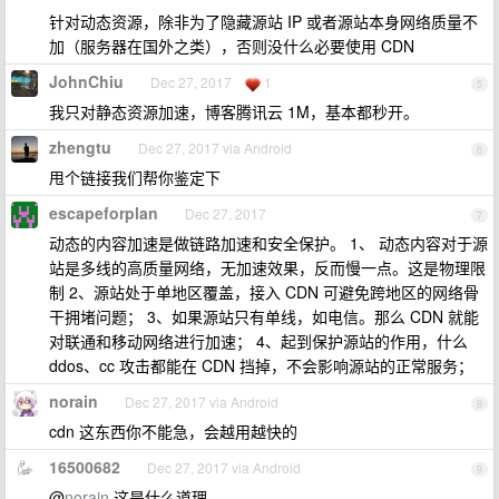
针对动态资源，除非为了隐藏源站 IP 或者源站本身网络质量不
加（服务器在国外之类），否则没什么必要使用 CDN
JohnChiu
Dec 27, 2017
1
5
我只对静态资源加速，博客腾讯云 1M，基本都秒开。
zhengtu
Dec 27, 2017 via Android
6
甩个链接我们帮你鉴定下
escapeforplan
Dec 27, 2017
7
动态的内容加速是做链路加速和安全保护。 1、 动态内容对于源
站是多线的高质量网络，无加速效果，反而慢一点。这是物理限
制 2、源站处于单地区覆盖，接入 CDN 可避免跨地区的网络骨
干拥堵问题； 3、如果源站只有单线，如电信。那么 CDN 就能
对联通和移动网络进行加速； 4、起到保护源站的作用，什么
ddos、cc 攻击都能在 CDN 挡掉，不会影响源站的正常服务；
norain
Dec 27, 2017 via Android
8
cdn 这东西你不能急，会越用越快的
16500682
Dec 27, 2017 via Android
9
@
norain
这是什么道理