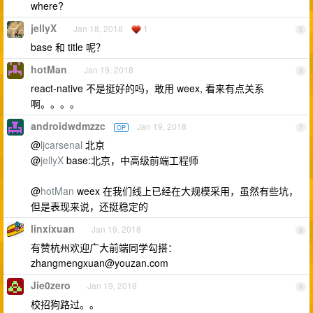
where?
jellyX
Jan 18, 2018
1
5
base 和 title 呢？
hotMan
Jan 19, 2018
6
react-native 不是挺好的吗，敢用 weex, 看来有点关系
啊。。。。
androidwdmzzc
Jan 19, 2018
OP
7
@
ljcarsenal
北京
@
jellyX
base:北京，中高级前端工程师
@
hotMan
weex 在我们线上已经在大规模采用，虽然有些坑，
但是表现来说，还挺稳定的
linxixuan
Jan 19, 2018
8
有赞杭州欢迎广大前端同学勾搭：
zhangmengxuan@youzan.com
Jie0zero
Jan 19, 2018
9
校招狗路过。。