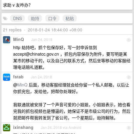
求助 v 友咋办？
DNS
劫持
口令
粘贴
21 replies
•
2018-01-24 18:44:00 +08:00
MinQ
Jan 24, 2018
1
http 劫持吧，抓个包保存好，写一封申诉信到
accept@chinatcc.gov.cn
，抓包内容保存为附件，要写明是某
某市的移动干的，以及自己的联系方式，然后坐等移动的客服经
理电话赔礼道歉。
fstab
Jan 24, 2018
2
@
MinQ
后面，移动客服经理就会给你留一个私人邮箱，以后让
你抓完包，发给他，把帮你处理好。
我联通就被安排了一个声音可爱的小姐姐，小姐姐表示，她也看
完我的抓包视频也是懵逼的，她保证不是市级公司的行为，然后
就把邮件帮我转发到了省公司，一个星期后，劫持解除。
ixinshang
Jan 24, 2018 via Android
3