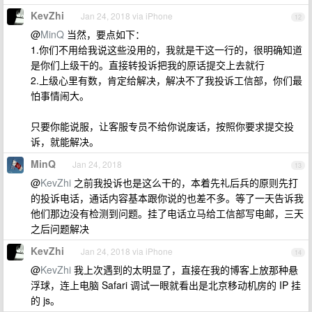
KevZhi
Jan 24, 2018 via iPhone
12
@
MinQ
当然，要点如下：
1.你们不用给我说这些没用的，我就是干这一行的，很明确知道
是你们上级干的。直接转投诉把我的原话提交上去就行
2.上级心里有数，肯定给解决，解决不了我投诉工信部，你们最
怕事情闹大。
只要你能说服，让客服专员不给你说废话，按照你要求提交投
诉，就能解决。
MinQ
Jan 24, 2018
13
@
KevZhi
之前我投诉也是这么干的，本着先礼后兵的原则先打
的投诉电话，通话内容基本跟你说的也差不多。等了一天告诉我
他们那边没有检测到问题。挂了电话立马给工信部写电邮，三天
之后问题解决
KevZhi
Jan 24, 2018 via iPhone
14
@
KevZhi
我上次遇到的太明显了，直接在我的博客上放那种悬
浮球，连上电脑 Safari 调试一眼就看出是北京移动机房的 IP 挂
的 js。