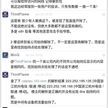
可以报给你访问的网线 记得要抓包
我这边经常接到一些用户的投诉，只有有数据 一报一个准！
ThirdFlame
Jan 24, 2018
4
运营商 很少有人敢搞这个。被发现了就直接开除了。
不能说绝对没有，但绝大多数都不是运营商搞的。
多是 cdn 投毒 等其他恶意攻击手段导致。
2 楼说转到省公司劫持解除了，不一定是运营商解除了，而是运
营商找到劫持点给处理掉了。
MinQ
Jan 24, 2018
5
@
ThirdFlame
同一个省公司内的不同市公司劫持后显示的内容
是相同的，找到劫持点给处理了的话说不通吧
ThirdFlame
Jan 24, 2018
6
查了下
caipiao.163.com
的解析结果 223.252.195.135 [中国浙
江杭州电信 /联通 /移动] 223.252.195.166 [中国浙江杭州电信 /
联通 /移动]。 楼主的解析是正确的并没有出现 dns 劫持的问
题。
而是中间有设备把流量劫持了。