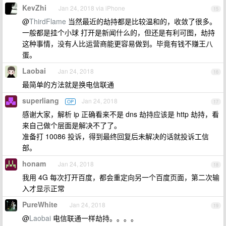
KevZhi
Jan 24, 2018 via iPhone
15
@
ThirdFlame
当然最近的劫持都是比较温和的，收敛了很多。
一般都是挂个小球 打开是新闻什么的，但还是有利可图，劫持
这种事情，没有人比运营商能更容易做到。毕竟有钱不赚王八
蛋。
Laobai
Jan 24, 2018
16
最简单的方法就是换电信联通
superliang
Jan 24, 2018
OP
17
感谢大家，解析 ip 正确看来不是 dns 劫持应该是 http 劫持，看
来自己做个层面是解决不了了。
准备打 10086 投诉，得到最终回复后未解决的话就投诉工信
部。
honam
Jan 24, 2018
18
我用 4G 每次打开百度，都会重定向另一个百度页面，第二次输
入才显示正常
PureWhite
Jan 24, 2018
19
@
Laobai
电信联通一样劫持。。。。