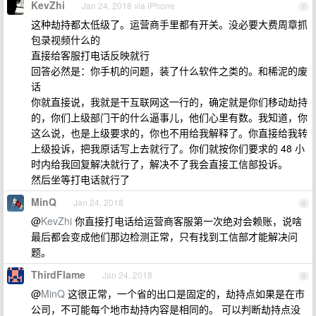
KevZhi
Jan 24, 2018 via iPhone
7
这种劫持都太低级了。运营商手里都有开关。没必要大费周章抓
包录视频什么的
直接给客服打电话反映就行
回答必然是：你手机的问题，装了什么软件之类的。和稀泥的废
话
你就直接说，我就是干互联网这一行的，确定就是你们移动劫持
的，你们上级部门干的什么逼事儿，他们心里有数。我知道，你
这么说，也是上级要求的，你也不用给我解释了。你直接给我转
上级投诉，把我原话写上去就行了。你们就按你们要求的 48 小
时内给我回复解决就行了，解决不了我会直接工信部投诉。
然后坐等打电话就行了
MinQ
Jan 24, 2018
8
@
KevZhi
你直接打电话给运营商客服第一次绝对会赖账，说啥
最后都会变成他们那边检测正常，只有找到工信部才能解决问
题。
ThirdFlame
Jan 24, 2018
9
@
MinQ
这很正常，一个省的出口是固定的，劫持点如果是在市
公司，不可能每个地市劫持内容是相同的。 可以判断劫持点没