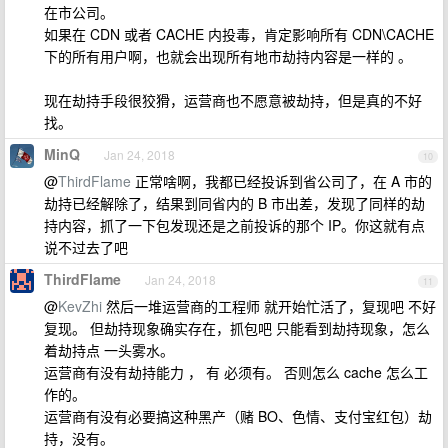
在市公司。
如果在 CDN 或者 CACHE 内投毒，肯定影响所有 CDN\CACHE
下的所有用户啊，也就会出现所有地市劫持内容是一样的 。
现在劫持手段很狡猾，运营商也不愿意被劫持，但是真的不好
找。
MinQ
Jan 24, 2018
10
@
ThirdFlame
正常啥啊，我都已经投诉到省公司了，在 A 市的
劫持已经解除了，结果到同省内的 B 市出差，发现了同样的劫
持内容，抓了一下包发现还是之前投诉的那个 IP。你这就有点
说不过去了吧
ThirdFlame
Jan 24, 2018
11
@
KevZhi
然后一堆运营商的工程师 就开始忙活了，复现吧 不好
复现。 但劫持现象确实存在，抓包吧 只能看到劫持现象，怎么
着劫持点 一头雾水。
运营商有没有劫持能力 ， 有 必须有。 否则怎么 cache 怎么工
作的。
运营商有没有必要搞这种黑产（赌 BO、色情、支付宝红包）劫
持，没有。