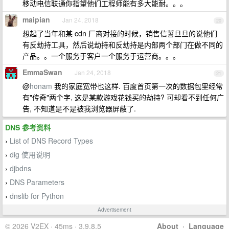
移动电信联通你指望他们工程师能有多大能耐。。。
maipian
Jan 24, 2018
20
想起了当年和某 cdn 厂商对接的时候，销售信誓旦旦的说他们
有反劫持工具，然后说劫持和反劫持是内部两个部门在做不同的
产品。。一个服务于客户一个服务于运营商。。。
EmmaSwan
Jan 24, 2018
21
@
honam
我的家庭宽带也这样. 百度首页第一次的数据包里经常
有"传奇"两个字, 这是某款游戏花钱买的劫持? 可却看不到任何广
告, 不知道是不是被我浏览器屏蔽了.
DNS 参考资料
List of DNS Record Types
›
dig 使用说明
›
djbdns
›
DNS Parameters
›
dnslib for Python
›
Advertisement
© 2026 V2EX · 45ms · 3.9.8.5
About
·
Language