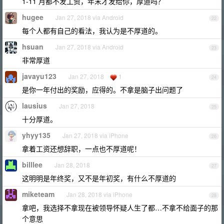
1-11 月都不发工资，年末才发给你，厚道吗？
hugee
Jan 27, 2018 via Android
22
每个人都有自己的看法，我认为是不厚道的。
hsuan
Jan 27, 2018 via Android
23
非常厚道
javayu123
Jan 27, 2018
1
24
是你一年付出的奖励，应得的。不拿是脑子出问题了
lausius
Jan 27, 2018
25
十分厚道。
yhyy135
Jan 27, 2018 via iPhone
26
拿着工资还想辞职，一点也不厚道呢！
billlee
Jan 28, 2018
27
这明明是年终奖，又不是年初奖，有什么不厚道的
miketeam
Jan 28, 2018 via iPhone
28
拿吧，我选择不拿现在被领导怀疑人生了都…不拿不给面子的那
个意思