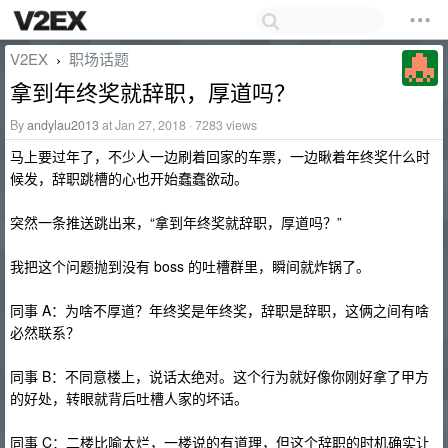
V2EX
职场话题
›
拿到年终奖就辞职，厚道吗？
By
andylau2013
at Jan 27, 2018 · 7283 views
马上要过年了，不少人一边刷着回家的车票，一边瞅着年终奖什么时
候发，辞职跳槽的心也开始蠢蠢欲动。
突然一条推送跳出来，“拿到年终奖就辞职，厚道吗？”
我把这个问题抛到没有 boss 的吐槽群里，瞬间就炸锅了。
同事 A：为啥不厚道？年终奖是年终奖，辞职是辞职，这俩之间有啥
必然联系？
同事 B：不同意楼上，说话太绝对。这个行为就好像你刚好拿了甲方
的好处，转眼就背后吐槽人家的坏话。
同事 C：二楼比喻太烂，一楼说的有道理，但这个辞职的时机确实让