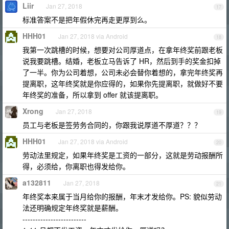
Liir
Jan 27, 2018
17
标准答案不是把年假休完再走更厚到么。
HHH01
Jan 27, 2018 via Android
18
我第一次跳槽的时候，想要对公司厚道点，在拿年终奖前跟老板
说我要跳槽。结婚，老板立马告诉了 HR，然后到手的奖金扣掉
了一半。你为公司着想，公司未必会替你着想的，拿完年终奖再
提离职，这年终奖就是你应得的，如果你先提离职，就做好不要
年终奖的准备，所以拿到 offer 就该提离职。
Xrong
Jan 27, 2018
19
员工与老板是签劳务合同的，你跟我说厚道不厚道？？？
HHH01
Jan 27, 2018 via Android
20
劳动法里规定，如果年终奖是工资的一部分，这就是劳动报酬所
得，必须给，你离职也得发给你。
a132811
Jan 27, 2018
21
年终奖本来属于当月给你的报酬，年末才发给你。PS: 貌似劳动
法还明确规定年终奖就是薪酬。
-------------------------