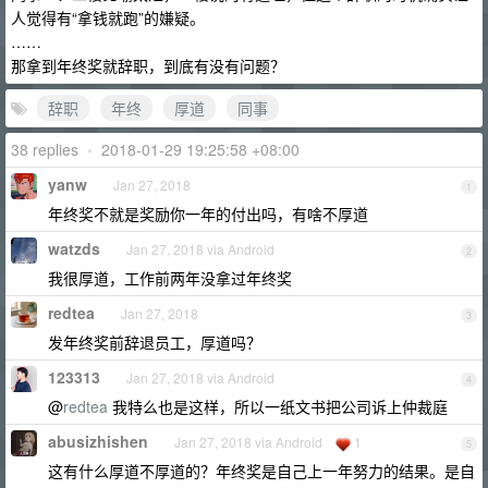
人觉得有“拿钱就跑”的嫌疑。
……
那拿到年终奖就辞职，到底有没有问题？
辞职
年终
厚道
同事
38 replies
•
2018-01-29 19:25:58 +08:00
yanw
Jan 27, 2018
1
年终奖不就是奖励你一年的付出吗，有啥不厚道
watzds
Jan 27, 2018 via Android
2
我很厚道，工作前两年没拿过年终奖
redtea
Jan 27, 2018
3
发年终奖前辞退员工，厚道吗？
123313
Jan 27, 2018 via Android
4
@
redtea
我特么也是这样，所以一纸文书把公司诉上仲裁庭
abusizhishen
Jan 27, 2018 via Android
1
5
这有什么厚道不厚道的？年终奖是自己上一年努力的结果。是自