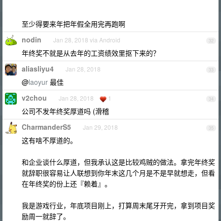
至少得要来年把年假全用完再跑啊
nodin
Jan 28, 2018 via Android
32
年终奖不就是从去年的工资绩效里抠下来的？
aliasliyu4
Jan 28, 2018
33
@
laoyur
最佳
v2chou
Jan 28, 2018
1
34
公司不发年终奖厚道吗 (滑稽
CharmanderS5
Jan 29, 2018
35
这有啥不厚道的。
和企业谈什么厚道，但我承认这是比较鸡贼的做法。拿完年终奖
就辞职很容易让人联想到你年末这几个月是不是早就想走，但看
在年终奖的份上还『赖着』。
我是游戏行业，年底项目刚上，打算周末尾牙开完，拿到项目奖
励周一就辞了。