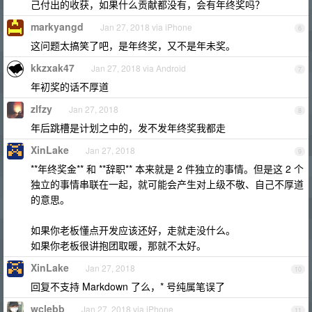
己付出的收获，如果什么贡献都没有，会有年终奖吗？
markyangd
Jan 27, 2018 via iPhone
6
这问题太搞笑了吧，是年终奖，又不是年未奖。
kkzxak47
Jan 27, 2018 via Android
7
年初奖的话不厚道
zlfzy
Jan 27, 2018
8
年后跳槽是计划之中的，发不发年终奖我都走
XinLake
Jan 27, 2018
9
**年终奖金** 和 **辞职** 本来就是 2 件独立的事情。但是这 2 个
独立的事情串联在一起，就可能会产生对上级不敬、自己不厚道
的意思。
如果你老板懂点开发应该还好，走就走没什么。
如果你老板很讲抱团取暖，那就不太好。
XinLake
Jan 27, 2018
10
回复不支持 Markdown 了么，* 号纯属笔误了
wclebb
Jan 27, 2018 via iPhone
11