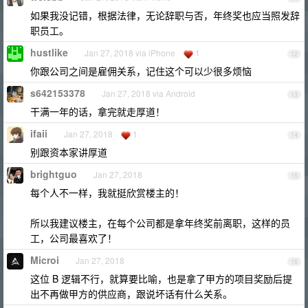
如果我没记错，根据法律，无论辞职与否，年终奖也应当照发辞
职员工。
hustlike
Jan 27, 2018 via iPhone
1
12
你跟公司之间是雇佣关系，记住这个可以少很多烦恼
s642153378
Jan 27, 2018 via Android
13
干满一年的话，拿完就走厚道！
ifaii
Jan 27, 2018
1
14
别跟资本家讲厚道
brightguo
Jan 27, 2018
15
每个人不一样，我就挺欣赏楼主的！
所以我建议楼主，在每个公司都是拿年终奖前离职，这样的员
工，公司最喜欢了！
Microi
Jan 27, 2018
16
这位 B 逻辑不行，就算要比喻，也是拿了甲方的项目奖励后提
出不再做甲方的供应商，跟说坏话有什么关系。