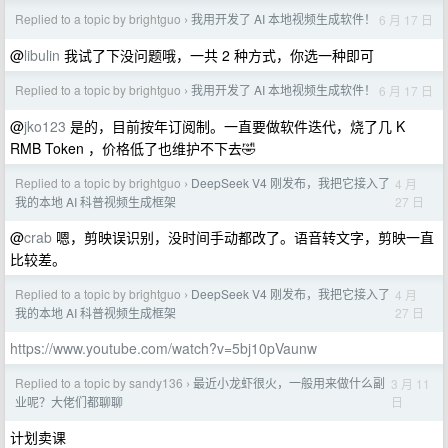
Replied to a topic by brightguo
我用开发了 AI 本地视频生成软件！
6 月 17 日
›
@
libulin
我试了下没问题哦，一共 2 种方式，你选一种即可
Replied to a topic by brightguo
我用开发了 AI 本地视频生成软件！
6 月 17 日
›
@
jko123
是的，目前按年订阅制。一直要做软件迭代，烧了几 K
RMB Token ，价格低了也维护不下去🤣
Replied to a topic by brightguo
DeepSeek V4 刚发布，我把它接入了
4 月
›
27 日
我的本地 AI 科普视频生成框架
@
crab
嗯，剪映误识别，没时间手动都改了。语音转文字，剪映一直
比较差。
Replied to a topic by brightguo
DeepSeek V4 刚发布，我把它接入了
4 月
›
27 日
我的本地 AI 科普视频生成框架
https://www.youtube.com/watch?v=5bj10pVaunw
Replied to a topic by sandy136
最近小龙虾很火，一般用来做什么副
3 月 11
›
日
业呢？大佬们都聊聊
计划卖课