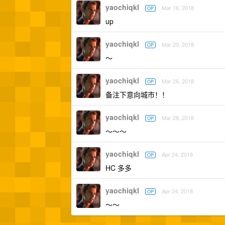
yaochiqkl
Mar 16, 2018
OP
up
yaochiqkl
Mar 20, 2018
OP
～
yaochiqkl
Mar 26, 2018
OP
备注下意向城市！！
yaochiqkl
Mar 28, 2018
OP
～～～
yaochiqkl
Apr 24, 2018
OP
HC 多多
yaochiqkl
Apr 24, 2018
OP
～～