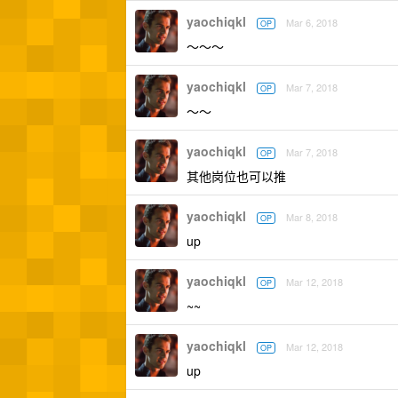
yaochiqkl
Mar 6, 2018
OP
～～～
yaochiqkl
Mar 7, 2018
OP
～～
yaochiqkl
Mar 7, 2018
OP
其他岗位也可以推
yaochiqkl
Mar 8, 2018
OP
up
yaochiqkl
Mar 12, 2018
OP
~~
yaochiqkl
Mar 12, 2018
OP
up