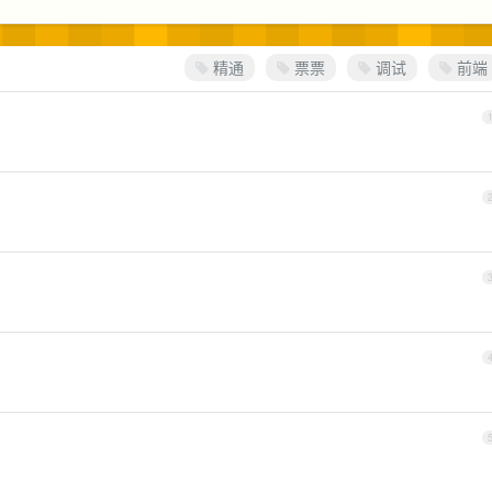
精通
票票
调试
前端