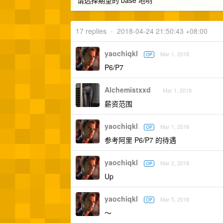
请选择期望的 base 地哟
17 replies
•
2018-04-24 21:50:43 +08:00
yaochiqkl
Mar 1, 2018
OP
P6/P7
Alchemistxxd
Mar 1, 2018
薪资范围
yaochiqkl
Mar 1, 2018
OP
参考阿里 P6/P7 的待遇
yaochiqkl
Mar 2, 2018
OP
Up
yaochiqkl
Mar 5, 2018
OP
～