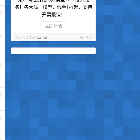
务！各大满血模型，低至1折起，支持
2
开票报销！
立即体验
3
Promoted by
zwhui
PRO
4
5
6