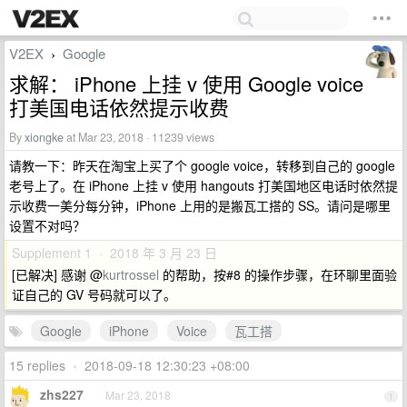
V2EX
Google
›
求解： iPhone 上挂 v 使用 Google voice
打美国电话依然提示收费
By
xiongke
at Mar 23, 2018 · 11239 views
请教一下：昨天在淘宝上买了个 google voice，转移到自己的 google
老号上了。在 iPhone 上挂 v 使用 hangouts 打美国地区电话时依然提
示收费一美分每分钟，iPhone 上用的是搬瓦工搭的 SS。请问是哪里
设置不对吗？
Supplement 1 · 2018 年 3 月 23 日
[已解决] 感谢 @
kurtrossel
的帮助，按#8 的操作步骤，在环聊里面验
证自己的 GV 号码就可以了。
Google
iPhone
Voice
瓦工搭
15 replies
•
2018-09-18 12:30:23 +08:00
zhs227
Mar 23, 2018
1