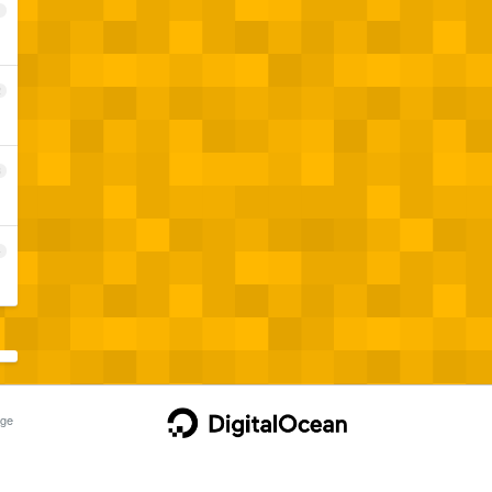
1
2
3
4
ge