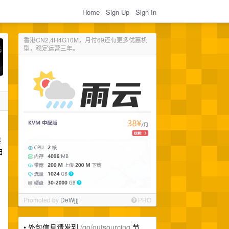
Home
Sign Up
Sign In
香港CN2,4H4G10M，月付69还有更多优惠机
型，稳定运营三年。
层
自
Promoted by
DeWjjj
PRO
• 外包信息请发到
/go/outsourcing
节