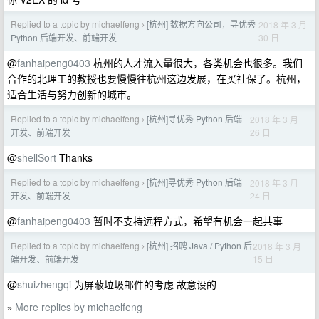
Replied to a topic by michaelfeng
[杭州] 数据方向公司，寻优秀
2018 年 3 月
›
30 日
Python 后端开发、前端开发
@
fanhaipeng0403
杭州的人才流入量很大，各类机会也很多。我们
合作的北理工的教授也要慢慢往杭州这边发展，在买社保了。杭州，
适合生活与努力创新的城市。
Replied to a topic by michaelfeng
[杭州]寻优秀 Python 后端
2018 年 3 月
›
26 日
开发、前端开发
@
shellSort
Thanks
Replied to a topic by michaelfeng
[杭州]寻优秀 Python 后端
2018 年 3 月
›
24 日
开发、前端开发
@
fanhaipeng0403
暂时不支持远程方式，希望有机会一起共事
Replied to a topic by michaelfeng
[杭州] 招聘 Java / Python 后
2018 年 3 月
›
15 日
端开发、前端开发
@
shuizhengqi
为屏蔽垃圾邮件的考虑 故意设的
More replies by michaelfeng
»