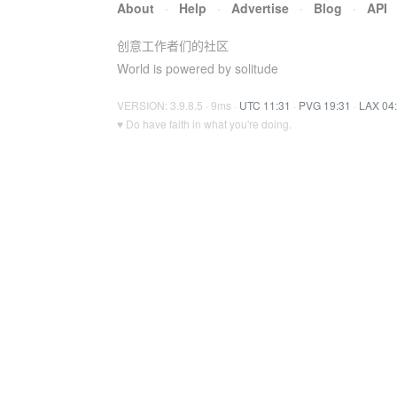
About
·
Help
·
Advertise
·
Blog
·
API
创意工作者们的社区
World is powered by solitude
VERSION: 3.9.8.5 · 9ms ·
UTC 11:31
·
PVG 19:31
·
LAX 04
♥ Do have faith in what you're doing.