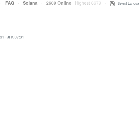
·
FAQ
·
Solana
·
2609 Online
Highest 6679
·
Select Langua
:31
·
JFK 07:31