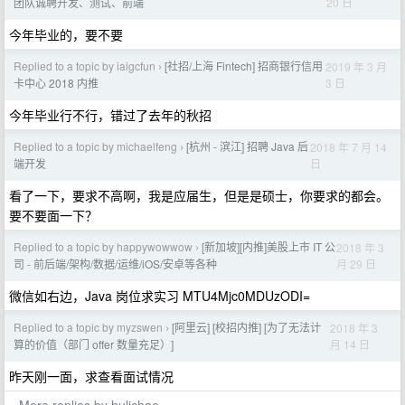
20 日
团队诚聘开发、测试、前端
今年毕业的，要不要
Replied to a topic by iaigcfun
[社招/上海 Fintech] 招商银行信用
2019 年 3 月
›
3 日
卡中心 2018 内推
今年毕业行不行，错过了去年的秋招
Replied to a topic by michaelfeng
[杭州 - 滨江] 招聘 Java 后
2018 年 7 月 14
›
日
端开发
看了一下，要求不高啊，我是应届生，但是是硕士，你要求的都会。
要不要面一下？
Replied to a topic by happywowwow
[新加坡][内推]美股上市 IT 公
2018 年 3
›
月 29 日
司 - 前后端/架构/数据/运维/iOS/安卓等各种
微信如右边，Java 岗位求实习 MTU4Mjc0MDUzODI=
Replied to a topic by myzswen
[阿里云] [校招内推] [为了无法计
2018 年 3
›
月 14 日
算的价值（部门 offer 数量充足）]
昨天刚一面，求查看面试情况