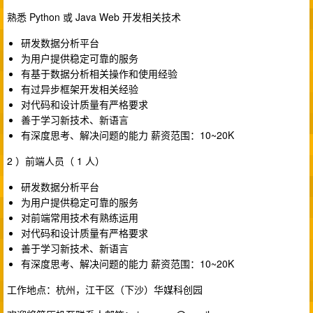
熟悉 Python 或 Java Web 开发相关技术
研发数据分析平台
为用户提供稳定可靠的服务
有基于数据分析相关操作和使用经验
有过异步框架开发相关经验
对代码和设计质量有严格要求
善于学习新技术、新语言
有深度思考、解决问题的能力 薪资范围：10~20K
2 ）前端人员（ 1 人）
研发数据分析平台
为用户提供稳定可靠的服务
对前端常用技术有熟练运用
对代码和设计质量有严格要求
善于学习新技术、新语言
有深度思考、解决问题的能力 薪资范围：10~20K
工作地点：杭州，江干区（下沙）华媒科创园