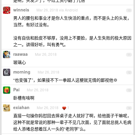
是啊，头发少了，不过工资小翻了几倍
winneis
Mar 26, 2018 via Android
10
男人的腰包和事业才是你人生快活的重点，而不是头上的头发，
当然，有好过没有。
没有自信和脸皮不够厚，没用上不要脸，是人生失败的极大原因
之一。讲得好听，叫有勇气。
raawaa
Mar 26, 2018
11
玻璃心
morning
Mar 26, 2018
12
“也变强了”，如果接不下一拳超人这梗就无情的鄙视他💢
Pai
Mar 26, 2018
13
卧槽有啥啊
exiahan
Mar 26, 2018
1
14
直接一句操你妈怼回去摔桌子走人就好了啊，给他面子干嘛呢，
这种不就是常说的那种一辈子不见几次面，见了面就总挑人毛病
给人添堵总想着压人一头的“老同学”么。