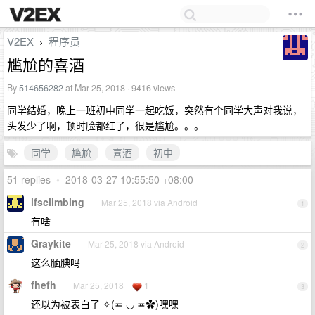
V2EX
程序员
›
尴尬的喜酒
By
514656282
at Mar 25, 2018 · 9416 views
同学结婚，晚上一班初中同学一起吃饭，突然有个同学大声对我说，
头发少了啊，顿时脸都红了，很是尴尬。。。
同学
尴尬
喜酒
初中
51 replies
•
2018-03-27 10:55:50 +08:00
ifsclimbing
Mar 25, 2018 via Android
1
有啥
Graykite
Mar 25, 2018 via Android
2
这么腼腆吗
fhefh
Mar 25, 2018
1
3
还以为被表白了 ✧(≖ ◡ ≖✿)嘿嘿