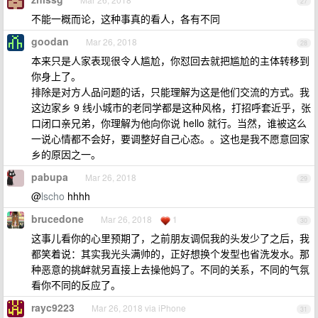
27
不能一概而论，这种事真的看人，各有不同
goodan
Mar 26, 2018
28
本来只是人家表现很令人尴尬，你怼回去就把尴尬的主体转移到
你身上了。
排除是对方人品问题的话，只能理解为这是他们交流的方式。我
这边家乡 9 线小城市的老同学都是这种风格，打招呼套近乎，张
口闭口亲兄弟，你理解为他向你说 hello 就行。当然，谁被这么
一说心情都不会好，要调整好自己心态。。这也是我不愿意回家
乡的原因之一。
pabupa
Mar 26, 2018
29
@
lscho
hhhh
brucedone
Mar 26, 2018
1
30
这事儿看你的心里预期了，之前朋友调侃我的头发少了之后，我
都笑着说：其实我光头满帅的，正好想换个发型也省洗发水。那
种恶意的挑衅就另直接上去操他妈了。不同的关系，不同的气氛
看你不同的反应了。
rayc9223
Mar 26, 2018 via iPhone
31