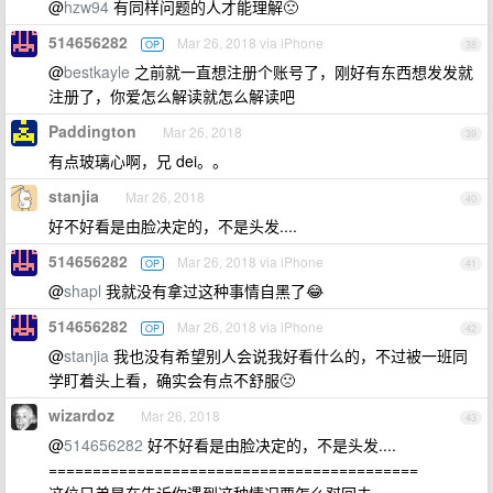
@
hzw94
有同样问题的人才能理解🙁
514656282
Mar 26, 2018 via iPhone
OP
38
@
bestkayle
之前就一直想注册个账号了，刚好有东西想发发就
注册了，你爱怎么解读就怎么解读吧
Paddington
Mar 26, 2018
39
有点玻璃心啊，兄 dei。。
stanjia
Mar 26, 2018
40
好不好看是由脸决定的，不是头发....
514656282
Mar 26, 2018 via iPhone
OP
41
@
shapl
我就没有拿过这种事情自黑了😂
514656282
Mar 26, 2018 via iPhone
OP
42
@
stanjia
我也没有希望别人会说我好看什么的，不过被一班同
学盯着头上看，确实会有点不舒服🙁
wizardoz
Mar 26, 2018
43
@
514656282
好不好看是由脸决定的，不是头发....
==========================================