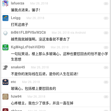
lafuerza
Mar 26, 2018
20
骗我点进来，骗子！
Leigg
Mar 26, 2018
21
打死这痞子
8rB61FLBPVSxW2C8
Mar 26, 2018 via Android
22
越秃我就越强啊。没这准备就不要去了
KgM4gLtF0shViDH3
Mar 26, 2018
23
一句玩笑话，楼上那么多玻璃心，这种也要怼回去的怕不是小学
生思想
snake45
Mar 26, 2018
24
不是你的发际线在后退，是你的人生在前进！
etc
Mar 26, 2018
25
玻璃心，包括楼上要怼回去的
hzw94
Mar 26, 2018
26
心疼楼主，我也少了很多，并且一直在掉
zhlssg
Mar 26, 2018