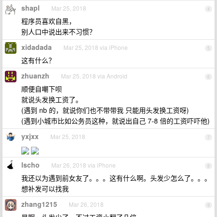
shapl
Mar 25, 2018
4
程序员喜欢自黑，
别人口中说出来不习惯？
xidadada
Mar 25, 2018 via iPhone
5
这有什么？
zhuanzh
Mar 25, 2018 via Android
6
顺便自嘲下呗
就说头发换工资了。
(遇到 nb 的，就说你们也不带带我 只能用头发换工资呀)
(遇到小城市比如公务员这种，就说出自己 7-8 倍的工资吓吓他)
yxjxx
Mar 25, 2018
7
lscho
Mar 26, 2018 via iPhone
8
我还以为遇到前女友了。。。这有什么啊。头发少怎么了。。。
想补发可以找我
zhang1215
Mar 26, 2018
9