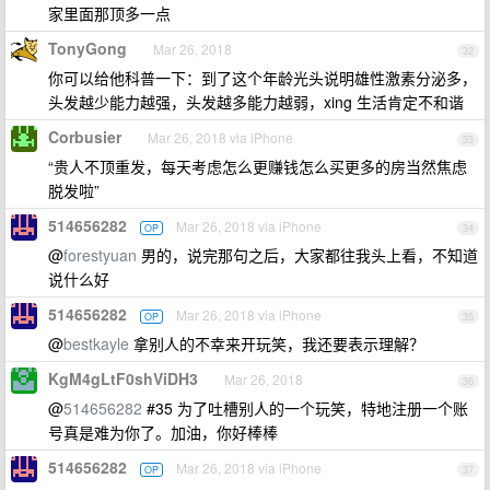
家里面那顶多一点
TonyGong
Mar 26, 2018
32
你可以给他科普一下：到了这个年龄光头说明雄性激素分泌多，
头发越少能力越强，头发越多能力越弱，xing 生活肯定不和谐
Corbusier
Mar 26, 2018 via iPhone
33
“贵人不顶重发，每天考虑怎么更赚钱怎么买更多的房当然焦虑
脱发啦”
514656282
Mar 26, 2018 via iPhone
OP
34
@
forestyuan
男的，说完那句之后，大家都往我头上看，不知道
说什么好
514656282
Mar 26, 2018 via iPhone
OP
35
@
bestkayle
拿别人的不幸来开玩笑，我还要表示理解？
KgM4gLtF0shViDH3
Mar 26, 2018
36
@
514656282
#35 为了吐槽别人的一个玩笑，特地注册一个账
号真是难为你了。加油，你好棒棒
514656282
Mar 26, 2018 via iPhone
OP
37