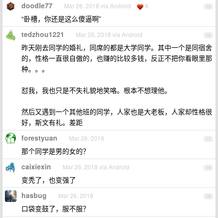
doodle77
Mar 26, 2018 via Android
8
15
“卧槽，你还是这么傻逼啊”
tedzhou1221
Mar 26, 2018 via Android
16
昨天刚去同学的婚礼，同席的都是大学同学。其中一个是同宿舍
的，性格一直很自傲的，也赚的比较多钱，反正不把你看眼里那
种。。。
怼我，我也只是不失礼貌地笑咯。根本不想理他。
然后又遇到一个其他班的同学，人家也是大老板，人家却性格很
好，斯文有礼。差距
forestyuan
Mar 26, 2018
17
那个同学是男的女的？
caixiexin
Mar 26, 2018 via Android
18
变秃了，也变强了
hasbug
Mar 26, 2018
19
口袋变鼓了，服不服？