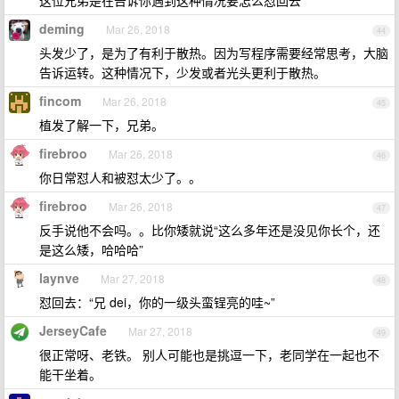
这位兄弟是在告诉你遇到这种情况要怎么怼回去
deming
Mar 26, 2018
44
头发少了，是为了有利于散热。因为写程序需要经常思考，大脑
告诉运转。这种情况下，少发或者光头更利于散热。
fincom
Mar 26, 2018
45
植发了解一下，兄弟。
firebroo
Mar 26, 2018
46
你日常怼人和被怼太少了。。
firebroo
Mar 26, 2018
47
反手说他不会吗。。比你矮就说“这么多年还是没见你长个，还
是这么矮，哈哈哈”
laynve
Mar 27, 2018
48
怼回去：“兄 dei，你的一级头蛮锃亮的哇~”
JerseyCafe
Mar 27, 2018
49
很正常呀、老铁。 别人可能也是挑逗一下，老同学在一起也不
能干坐着。