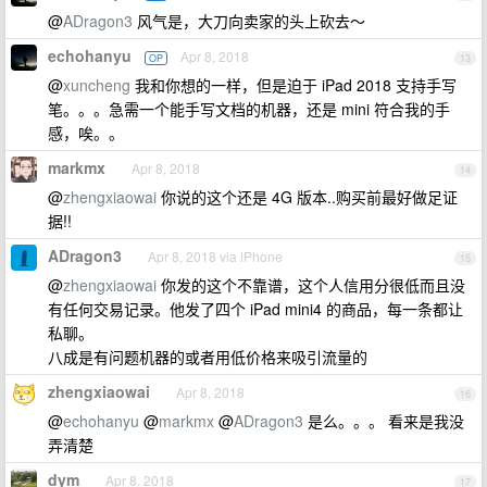
@
ADragon3
风气是，大刀向卖家的头上砍去～
echohanyu
Apr 8, 2018
OP
13
@
xuncheng
我和你想的一样，但是迫于 iPad 2018 支持手写
笔。。。急需一个能手写文档的机器，还是 mini 符合我的手
感，唉。。
markmx
Apr 8, 2018
14
@
zhengxiaowai
你说的这个还是 4G 版本..购买前最好做足证
据!!
ADragon3
Apr 8, 2018 via iPhone
15
@
zhengxiaowai
你发的这个不靠谱，这个人信用分很低而且没
有任何交易记录。他发了四个 iPad mini4 的商品，每一条都让
私聊。
八成是有问题机器的或者用低价格来吸引流量的
zhengxiaowai
Apr 8, 2018
16
@
echohanyu
@
markmx
@
ADragon3
是么。。。 看来是我没
弄清楚
dym
Apr 8, 2018
17