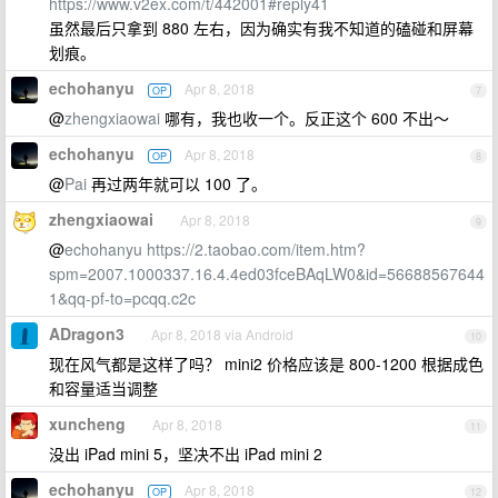
https://www.v2ex.com/t/442001#reply41
虽然最后只拿到 880 左右，因为确实有我不知道的磕碰和屏幕
划痕。
echohanyu
Apr 8, 2018
OP
7
@
zhengxiaowai
哪有，我也收一个。反正这个 600 不出～
echohanyu
Apr 8, 2018
OP
8
@
Pai
再过两年就可以 100 了。
zhengxiaowai
Apr 8, 2018
9
@
echohanyu
https://2.taobao.com/item.htm?
spm=2007.1000337.16.4.4ed03fceBAqLW0&id=56688567644
1&qq-pf-to=pcqq.c2c
ADragon3
Apr 8, 2018 via Android
10
现在风气都是这样了吗？ mini2 价格应该是 800-1200 根据成色
和容量适当调整
xuncheng
Apr 8, 2018
11
没出 iPad mini 5，坚决不出 iPad mini 2
echohanyu
Apr 8, 2018
OP
12