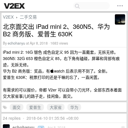
V2EX
二手交易
›
北京面交出 iPad mini 2、360N5、华为
B2 商务版、爱普生 630K
By
echohanyu
at Apr 8, 2018 · 1683 views
iPad mini 2: 16G 银色 成色自定义 95 因为一直戴套，无拆无修。
360N5: 32G 653 橙色自定义 85，右下角有磕碰，屏幕和背部有痕
迹，无拆无修。
华为 B2 商务版：奖品，有watch 后表示用不到了。全新。
爱普生 630K：税票打印的还是干嘛的忘了，一直闲置。
有需求的可以报价，帝都 V2er 可以自带小刀光环，全部东西本着面
交大家省事儿的路子走，挂闲鱼，面交。
面交
爱普生
大家省
华为
24 replies
•
2018-04-10 01:35:56 +08:00
echohanyu
Apr 8, 2018
OP
1