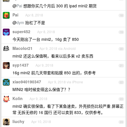
@
Pai
想跟你买几个月后 300 的 ipad mini2 期货
Pai
Apr 8, 2018
18
@
dym
抬杠了不是
super452
Apr 8, 2018
19
今天刚出了一台 mini2，16g 卖了 850
Macolor21
Apr 9, 2018 via Android
20
mini2 还这么保值啊，看来以后多来 v2 卖东西
syp1437
Apr 9, 2018
21
16g mini2 前几天带套和贴膜 850 出的，供参考
xiao940190347
Apr 9, 2018 via iPhone
22
MINI2 啥时候变得这么保值了？？
Kolin
Apr 9, 2018
23
mini2 确实很保值，看了下某鱼速卖，外壳损伤比较严重 屏幕正
常 无拆无修的 16 国行 还可以卖到 833，仅供参考。
liuchy
Apr 10, 2018
24