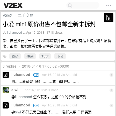
V2EX
二手交易
›
小爱 mini 原价出售不包邮全新未拆封
By
liuhamood
at Apr 16, 2018 · 1718 views
学生自己多要了一个，快递都没有打开，在米家有品上购买滴！原价
出，邮费可根据你需要指定快递后价格。
原价
快递
拆封
小爱
3 replies
•
2018-04-16 17:08:02 +08:00
liuhamood
Apr 16, 2018 via Android
OP
1
嗯……原价是 169 ………我 168 吧………
slwl
Apr 16, 2018 via iPhone
2
@
liuhamood
怎么联系，之前 99 的价格抢不到
liuhamood
Apr 16, 2018 via Android
OP
3
@
slwl
不好意思已经出了………我托人用 F 码买滴