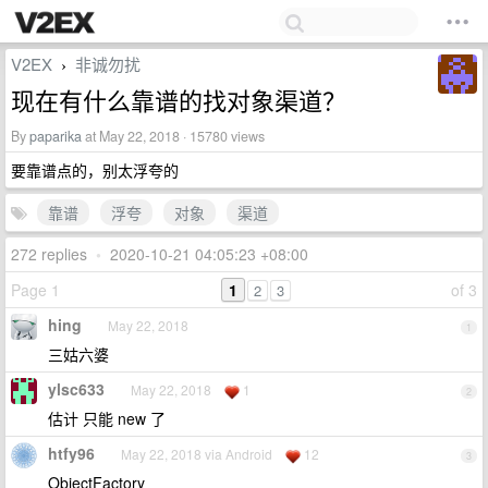
V2EX
非诚勿扰
›
现在有什么靠谱的找对象渠道？
By
paparika
at May 22, 2018 · 15780 views
要靠谱点的，别太浮夸的
靠谱
浮夸
对象
渠道
272 replies
•
2020-10-21 04:05:23 +08:00
Page 1
1
of 3
2
3
hing
May 22, 2018
1
三姑六婆
ylsc633
May 22, 2018
1
2
估计 只能 new 了
htfy96
May 22, 2018 via Android
12
3
ObjectFactory