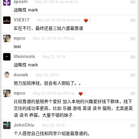
zpxshl
May 22, 2018 via Android
33
战略性 mark
V3EX17
May 22, 2018 via Android
2
34
实在不行，最终还是三姑六婆最靠谱
mpco
May 22, 2018 via iPhone
35
test
lifeintools
May 22, 2018
36
战略性 mark
duowb
May 22, 2018
37
努力加班挣钱，就会有人倒贴了。。
mpco
May 22, 2018 via iPhone
1
38
比较靠谱的是陪养个爱好 加入本地的兴趣爱好线下群体，线下
交往的成功率更高，比如 乐器 游戏 英语 读书 猫狗，尤其是英
语 读书 养猫，大量不错的妹子
JohnChiu
May 22, 2018
39
个人感觉自己找和同学介绍是最靠谱的。