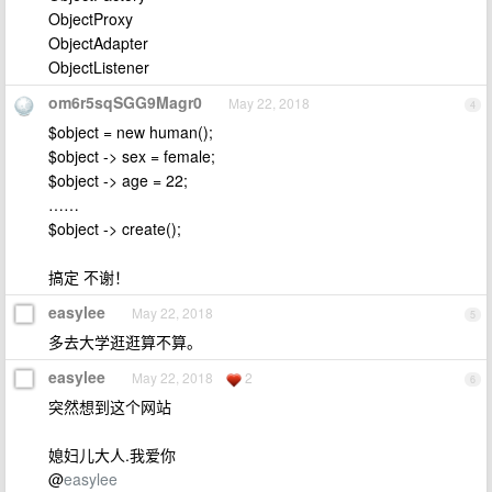
ObjectProxy
ObjectAdapter
ObjectListener
om6r5sqSGG9Magr0
May 22, 2018
4
$object = new human();
$object -> sex = female;
$object -> age = 22;
……
$object -> create();
搞定 不谢！
easylee
May 22, 2018
5
多去大学逛逛算不算。
easylee
May 22, 2018
2
6
突然想到这个网站
媳妇儿大人.我爱你
@
easylee