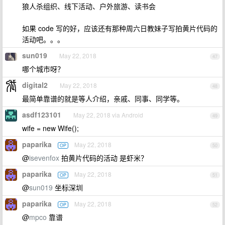
狼人杀组织、线下活动、户外旅游、读书会
如果 code 写的好，应该还有那种周六日教妹子写拍黄片代码的
活动吧。。。
sun019
May 22, 2018
47
哪个城市呀？
digital2
May 22, 2018
48
最简单靠谱的就是等人介绍，亲戚、同事、同学等。
asdf123101
May 22, 2018 via Android
49
wife = new Wife();
paparika
May 22, 2018
OP
50
@
isevenfox
拍黄片代码的活动 是虾米？
paparika
May 22, 2018
OP
51
@
sun019
坐标深圳
paparika
May 22, 2018
OP
52
@
mpco
靠谱