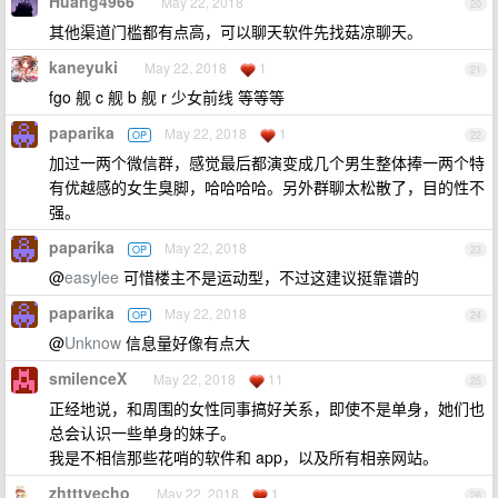
Huang4966
May 22, 2018
20
其他渠道门槛都有点高，可以聊天软件先找菇凉聊天。
kaneyuki
May 22, 2018
1
21
fgo 舰 c 舰 b 舰 r 少女前线 等等等
paparika
May 22, 2018
1
OP
22
加过一两个微信群，感觉最后都演变成几个男生整体捧一两个特
有优越感的女生臭脚，哈哈哈哈。另外群聊太松散了，目的性不
强。
paparika
May 22, 2018
OP
23
@
easylee
可惜楼主不是运动型，不过这建议挺靠谱的
paparika
May 22, 2018
OP
24
@
Unknow
信息量好像有点大
smilenceX
May 22, 2018
11
25
正经地说，和周围的女性同事搞好关系，即使不是单身，她们也
总会认识一些单身的妹子。
我是不相信那些花哨的软件和 app，以及所有相亲网站。
zhtttyecho
May 22, 2018
1
26