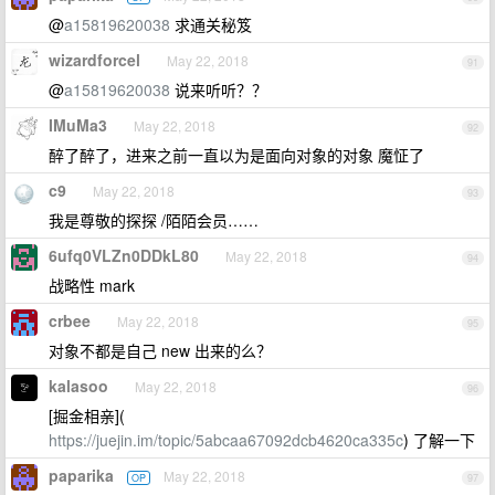
@
a15819620038
求通关秘笈
wizardforcel
May 22, 2018
91
@
a15819620038
说来听听？？
IMuMa3
May 22, 2018
92
醉了醉了，进来之前一直以为是面向对象的对象 魔怔了
c9
May 22, 2018
93
我是尊敬的探探 /陌陌会员……
6ufq0VLZn0DDkL80
May 22, 2018
94
战略性 mark
crbee
May 22, 2018
95
对象不都是自己 new 出来的么？
kalasoo
May 22, 2018
96
[掘金相亲](
https://juejin.im/topic/5abcaa67092dcb4620ca335c
) 了解一下
paparika
May 22, 2018
OP
97