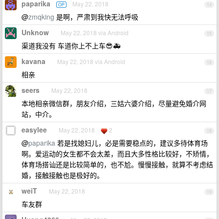
paparika
May 22, 2018
OP
14
@
zmqking
是啊，严肃到我快无法呼吸
Unknow
May 22, 2018 via Android
15
渠道我没有 车道你上不上车😎🚑
kavana
May 22, 2018 via Android
16
相亲
seers
May 22, 2018
17
本地相亲微信群，朋友介绍，三姑六婆介绍，尽量避免婚介网
站，中介。
easylee
May 22, 2018
2
18
@
paparika
若是找媳妇儿，必是需要稳点的，建议多待体育场
啊。爱运动的女生都不会太差，而且大多性格比较好，不矫情，
体育场搭讪还是比较简单的，也不尬。慢慢接触，就算不考虑结
婚，接触接触也是极好的。
weiT
May 22, 2018
19
车友群