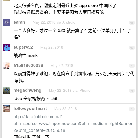
北美很著名的，甜蜜定制最近上架 app store 中国区了
我觉得还挺靠谱的，主要还是因为人家门槛高嘛
saran
May 22, 2018 via Android
68
一个人多好，才过一个 520 就寂寞了？之前不过单身几十年了
吗？
super452
May 22, 2018
69
战略性 mark
a15819620038
May 22, 2018
70
以前觉得妹子难泡，现在简直手到擒来呀。兄弟别天天闷头写代
码啦。
megachweng
May 22, 2018 via iPhone
71
Idea 全家桶按两下 shift
followyourheart
May 22, 2018
72
http://date.jobbole.com/?
utm_source=www.importnew.com&utm_medium=rightBanner-
2&utm_content=2015.9.16
面向对象 了解一下