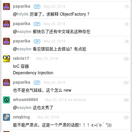
paparika
May 22, 2018
OP
7
@
htfy96
厉害了，求解释 ObjectFactory ？
paparika
May 22, 2018
OP
8
@
easylee
都快忘了还有中文域名这种存在
paparika
May 22, 2018
OP
9
@
easylee
看见镁铝就上去搭讪？有点尬
tabris17
May 22, 2018
10
IoC 容器
Dependency Injection
paparika
May 22, 2018
OP
11
也不是充气娃娃，这个怎么 new
whoami9894
May 22, 2018 via Android
12
@
easylee
这也太秀了
zmqking
May 22, 2018
13
能不能严肃点，这是一个严肃的话题！！！ε=(´ο｀*)))