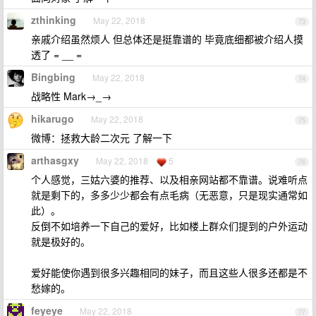
zthinking
May 22, 2018
73
亲戚介绍虽然烦人 但总体还是挺靠谱的 毕竟底细都被介绍人摸
透了 = __ =
Bingbing
May 22, 2018
74
战略性 Mark→_→
hikarugo
May 22, 2018
75
微博：拯救大龄二次元 了解一下
arthasgxy
May 22, 2018
5
76
个人感觉，三姑六婆的推荐、以及相亲网站都不靠谱。说难听点
就是剩下的，多多少少都会有点毛病（无恶意，只是现实通常如
此）。
反倒不如培养一下自己的爱好，比如楼上群众们提到的户外运动
就是极好的。
爱好能使你遇到很多兴趣相同的妹子，而且这些人很多还都是不
愁嫁的。
feyeye
May 22, 2018
77