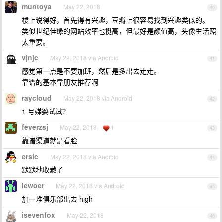
muntoya
May 22, 2018
40
楼上说得好，首先得有兴趣，豆瓣上很容易找到兴趣类似的。
类似世纪佳缘的网站效率也挺高，但最好是颜值高，头像生活照
太重要。
vjnjc
May 22, 2018 via Android
41
感觉第一点是不要加班，然后是多出去走走。
靠谱的基本靠朋友推荐啊
raycloud
May 22, 2018 via Android
42
1 号媒婆试试？
feverzsj
May 22, 2018
1
43
靠谱渠道就是看脸
ersic
May 22, 2018 via Android
44
默默地收藏了
lewoer
May 22, 2018 via Android
45
加一堆俱乐部出去 high
isevenfox
May 22, 2018
46