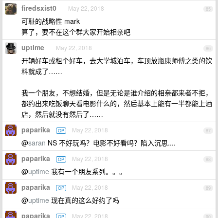
firedsxist0
May 22, 2018
85
可耻的战略性 mark
算了，要不在这个群大家开始相亲吧
uptime
May 22, 2018
86
开辆好车或租个好车，去大学城泊车，车顶放瓶康师傅之类的饮
料就成了……
我一个朋友，不想结婚，但是无论是谁介绍的相亲都来者不拒，
都约出来吃饭聊天看电影什么的，然后基本上能有一半都能上酒
店，然后就没有然后了……
paparika
May 22, 2018
OP
87
@
saran
NS 不好玩吗？电影不好看吗？陷入沉思....
paparika
May 22, 2018
OP
88
@
uptime
我有一个朋友系列。。。
paparika
May 22, 2018
OP
89
@
uptime
现在真的这么好约了吗
paparika
May 22, 2018
OP
90