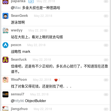
paparika
May 22, 2018
OP
60
@
Mac
多金大叔也是一种思路哈
SeanGeek
May 22, 2018
61
游泳馆啊
wwdyy
May 22, 2018
62
站在大街上，看对上眼的就去勾搭
pexcn
May 22, 2018
63
战略性 mark
Seanfuck
May 22, 2018
64
佳缘吧，还是有不少正经的，多长点心就行了，不知道现在还靠
谱不。
WeaPoon
May 22, 2018
2
65
找了对象又得花钱，还是别找了吧．．．
sensui7
May 22, 2018
66
@
htfy96
ObjectBuilder
jiangzhuo
May 22, 2018
67