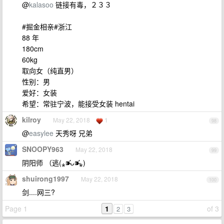
@
kalasoo
链接有毒，２３３
#掘金相亲#浙江
88 年
180cm
60kg
取向女（纯直男）
性别：男
爱好：女装
希望：常驻宁波，能接受女装 hentai
kilroy
May 22, 2018
1
98
@
easylee
天秀呀 兄弟
SNOOPY963
May 22, 2018
99
阴阳师 （逃(⁎⁍̴̛ᴗ⁍̴̛⁎)
shuirong1997
May 22, 2018
100
剑....网三?
Page 1
1
of 3
2
3