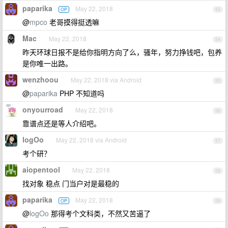
paparika
May 22, 2018
OP
53
@
mpco
老哥摸得挺透嘛
Mac
May 22, 2018
54
昨天环球日报不是给你指明方向了么，骚年，努力挣钱吧，包养
是你唯一出路。
wenzhoou
May 22, 2018 via Android
55
@
paparika
PHP 不知道吗
onyourroad
May 22, 2018
56
靠谱点还是等人介绍吧。
logOo
May 22, 2018 via Android
57
考个研？
aiopentool
May 22, 2018
58
找对象 稳点 门当户对是最稳的
paparika
May 22, 2018
OP
59
@
logOo
那得考个文科类，不然又苦逼了