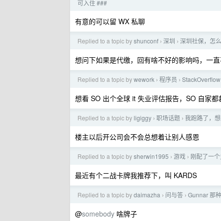
可入住 ###
有意的可以留 WX 私聊
Replied to a topic by
shunconf
深圳
深圳社保，怎
›
›
想问下如果是代缴，回有啥不好的影响吗，一直
Replied to a topic by
wework
程序员
StackOver
›
›
想看 SO 出个全球 it 失业评估报告，SO 自家
Replied to a topic by
ligiggy
职场话题
我跑路了，想
›
›
楼主以后开公司会不会总想着让别人感恩
Replied to a topic by
sherwin1995
游戏
刚配了一个
›
›
最近有个二战卡牌我推荐下，叫 KARDS
Replied to a topic by
daimazha
问与答
Gunnar
›
›
@
somebody
啥牌子