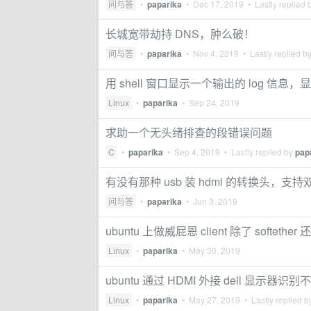
问与答
•
paparika
•
Dec 17, 2019
• Lastly replied 
长城宽带劫持 DNS，肿么破！
问与答
•
paparika
•
Nov 4, 2019
• Lastly replied b
用 shell 窗口显示一个输出的 log
Linux
•
paparika
•
Sep 24, 2019
求助一个无头绪排查的段错误问题
C
•
paparika
•
Sep 4, 2019
• Lastly replied by
pap
有没有那种 usb 装 hdmi 的转换头，支持双
问与答
•
paparika
•
Jun 3, 2019
ubuntu 上做威屁恩 client 除了 softet
Linux
•
paparika
•
May 30, 2019
ubuntu 通过 HDMI 外接 dell 显示器识别
Linux
•
paparika
•
May 27, 2019
• Lastly replied 