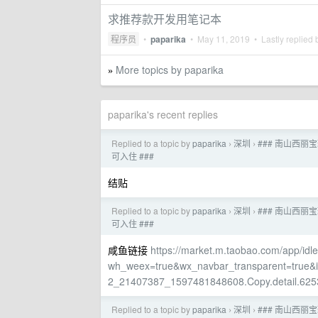
求推荐款开发用笔记本
程序员
•
paparika
•
May 11, 2019
• Lastly replied
More topics by paparika
»
paparika's recent replies
Replied to a topic by
paparika
深圳
### 南山西丽
›
›
可入住 ###
结贴
Replied to a topic by
paparika
深圳
### 南山西丽
›
›
可入住 ###
咸鱼链接
https://market.m.taobao.com/app/idl
wh_weex=true&wx_navbar_transparent=tr
2_21407387_1597481848608.Copy.detail.62
Replied to a topic by
paparika
深圳
### 南山西丽
›
›