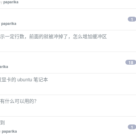
by
paparika
1
y
paparika
 信息，显示一定行数，前面的就被冲掉了，怎么增加缓冲区
18
arika
显卡的 ubuntu 笔记本
her 还有什么可以用的？
不到
1
by
paparika