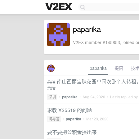
paparika
V2EX member #145853, joined on
paparika
提问
技
### 南山西丽宝珠花园单间次卧个人转租
###
深圳
•
paparika
•
Aug 24, 2020
• Lastly replied by
求教 X25519 的问题
问与答
•
paparika
•
Mar 23, 2020
要不要把公积金提出来