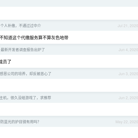
么个人补缴，不通过过中介
Jul 21, 202
不知道这个代缴服务算不算灰色地带
flow 最新开发者调查报告出炉了
Jun 4, 202
都裁员了
感恩公司的培养，却反被恶心了
Jun 3, 202
主机，很久没碰游戏了，求推荐
Jun 2, 202
 那种防蓝光的护目镜有用吗？
May 22, 202