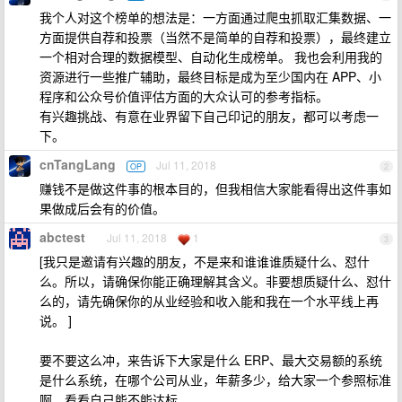
我个人对这个榜单的想法是：一方面通过爬虫抓取汇集数据、一
方面提供自荐和投票（当然不是简单的自荐和投票），最终建立
一个相对合理的数据模型、自动化生成榜单。 我也会利用我的
资源进行一些推广辅助，最终目标是成为至少国内在 APP、小
程序和公众号价值评估方面的大众认可的参考指标。
有兴趣挑战、有意在业界留下自己印记的朋友，都可以考虑一
下。
cnTangLang
Jul 11, 2018
OP
2
赚钱不是做这件事的根本目的，但我相信大家能看得出这件事如
果做成后会有的价值。
abctest
Jul 11, 2018
1
3
[我只是邀请有兴趣的朋友，不是来和谁谁谁质疑什么、怼什
么。所以，请确保你能正确理解其含义。非要想质疑什么、怼什
么的，请先确保你的从业经验和收入能和我在一个水平线上再
说。 ]
要不要这么冲，来告诉下大家是什么 ERP、最大交易额的系统
是什么系统，在哪个公司从业，年薪多少，给大家一个参照标准
啊，看看自己能不能达标。