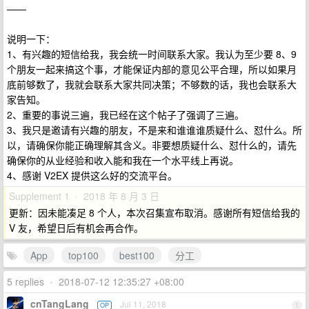
——
说明一下：
1、有兴趣的短信给我，我会统一时间联系大家。我认为至少要 8、9
个朋友一起来搞这个事，才能保证内部的意见公平合理，所以如果月
底前够数了，我就会联系大家共同决策；不够数的话，我也会联系大
家告知。
2、重要的事说三遍，我已经在这个帖子了强调了三遍。
3、我只是邀请有兴趣的朋友，不是来和谁谁谁质疑什么、怼什么。所
以，请确保你能正确理解其含义。非要想质疑什么、怼什么的，请先
确保你的从业经验和收入能和我在一个水平线上再说。
4、感谢 V2EX 提供这么好的交流平台。
Supplement 1 · 2018 年 8 月 3 日
更新：因未能凑足 8 个人，本次召集宣布取消。感谢所有短信给我的
V 友，希望日后有机会再合作。
App
top100
best100
分工
5 replies
•
2018-07-12 12:35:27 +08:00
cnTangLang
Jul 11, 2018
OP
1