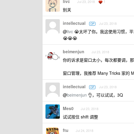
livc
1
Jul 23, 2018
别关
intellectual
Jul 23, 2018
OP
@
livc
😭太坏了你。我这使用习惯，平均
😭😭😭
beimenjun
Jul 23, 2018
你的诉求是窗口太小，每次都要调，那
窗口管理，我推荐 Many Tricks 家的
intellectual
Jul 23, 2018
OP
@
beimenjun
👌，可以试试，3Q
Mes0
Jul 23, 2018
试试按住 shift 调整
ftu
Jul 24, 2018