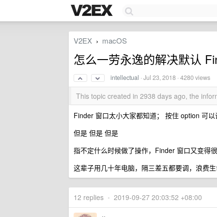
V2EX
macOS
›
怎么一劳永逸的解决默认 Fi
intellectual
·
Jul 23, 2018
· 4280 views
This topic created in 2938 days ago, the inf
Finder 窗口太小大家都知道； 按住 option 
但是 但是 但是
指不定什么时候做了操作，Finder 窗口又
这辈子用几十年电脑，隔三差五都要调，浪费生命啊
12 replies
•
2019-09-27 20:03:52 +08:00