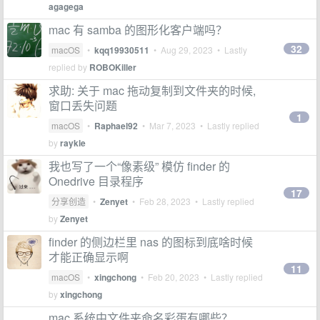
agagega
mac 有 samba 的图形化客户端吗？
32
macOS
•
kqq19930511
•
Aug 29, 2023
• Lastly
replied by
ROBOKiller
求助: 关于 mac 拖动复制到文件夹的时候,
窗口丢失问题
1
macOS
•
Raphael92
•
Mar 7, 2023
• Lastly replied
by
raykle
我也写了一个“像素级” 模仿 finder 的
Onedrive 目录程序
17
分享创造
•
Zenyet
•
Feb 28, 2023
• Lastly replied
by
Zenyet
finder 的侧边栏里 nas 的图标到底啥时候
才能正确显示啊
11
macOS
•
xingchong
•
Feb 20, 2023
• Lastly replied
by
xingchong
mac 系统中文件夹命名彩蛋有哪些？