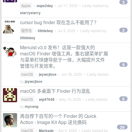
3
Apple
•
oops2day
•
Jul 17, 2025
• Lastly replied by
starrystarry
cursor bug finder 现在怎么不能用了？
2
程序员
•
0littleboy
•
Jul 3, 2025
• Lastly replied by
0littleboy
Menuist v3.0 发布！这是一款强大的
macOS Finder 增强工具，集右键菜单扩展
与菜单栏快捷导航于一体，大幅提升文件
9
管理与开发效率。
macOS
•
jaywcjlove
•
Jun 30, 2025
• Lastly replied
by
jaywcjlove
macOS 多桌面下 Finder 行为混乱
6
macOS
•
atp47648
•
May 19, 2025
• Lastly replied
by
mycang
再自荐下自写的一个 Finder 的 Quick
Action - Image Kit App 送兑换码
26
macOS
•
Marksdo
•
Apr 9, 2025
• Lastly replied by