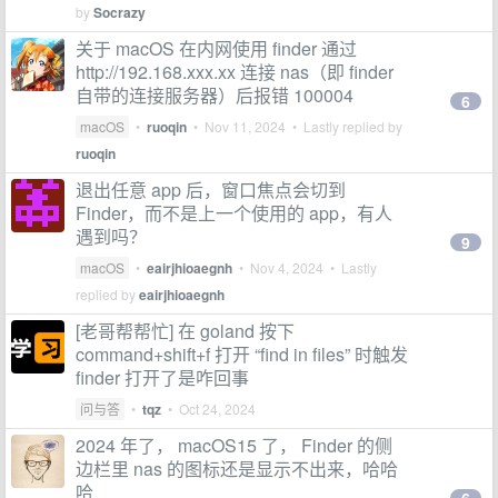
by
Socrazy
关于 macOS 在内网使用 finder 通过
http://192.168.xxx.xx 连接 nas（即 finder
自带的连接服务器）后报错 100004
6
macOS
•
ruoqin
•
Nov 11, 2024
• Lastly replied by
ruoqin
退出任意 app 后，窗口焦点会切到
Finder，而不是上一个使用的 app，有人
遇到吗？
9
macOS
•
eairjhioaegnh
•
Nov 4, 2024
• Lastly
replied by
eairjhioaegnh
[老哥帮帮忙] 在 goland 按下
command+shift+f 打开 “find in files” 时触发
finder 打开了是咋回事
问与答
•
tqz
•
Oct 24, 2024
2024 年了， macOS15 了， Finder 的侧
边栏里 nas 的图标还是显示不出来，哈哈
哈