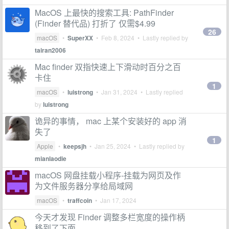
MacOS 上最快的搜索工具: PathFinder
(Finder 替代品) 打折了 仅需$4.99
26
macOS
•
SuperXX
•
Feb 8, 2024
• Lastly replied by
tairan2006
Mac finder 双指快速上下滑动时百分之百
卡住
1
macOS
•
luistrong
•
Jan 31, 2024
• Lastly replied
by
luistrong
诡异的事情， mac 上某个安装好的 app 消
失了
1
Apple
•
keepsjh
•
Jan 25, 2024
• Lastly replied by
mianlaodie
macOS 网盘挂载小程序-挂载为网页及作
为文件服务器分享给局域网
macOS
•
traffcoin
•
Jan 17, 2024
今天才发现 Finder 调整多栏宽度的操作柄
移到了下面