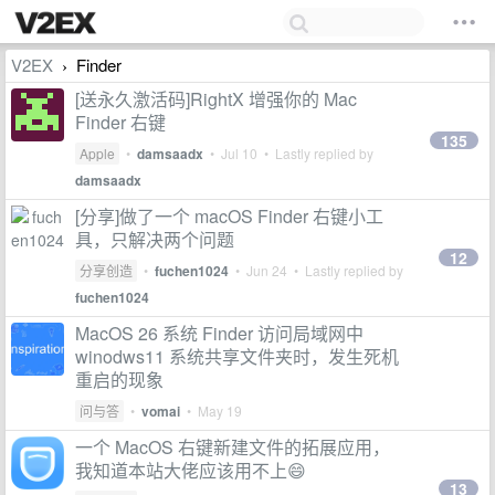
V2EX
Finder
›
[送永久激活码]RightX 增强你的 Mac
Finder 右键
135
Apple
•
damsaadx
•
Jul 10
• Lastly replied by
damsaadx
[分享]做了一个 macOS Finder 右键小工
具，只解决两个问题
12
分享创造
•
fuchen1024
•
Jun 24
• Lastly replied by
fuchen1024
MacOS 26 系统 Finder 访问局域网中
winodws11 系统共享文件夹时，发生死机
重启的现象
问与答
•
vomai
•
May 19
一个 MacOS 右键新建文件的拓展应用，
我知道本站大佬应该用不上😄
13