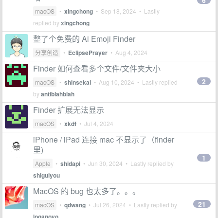
6
macOS
•
xingchong
•
Sep 18, 2024
• Lastly
replied by
xingchong
整了个免费的 Ai Emoji Finder
分享创造
•
EclipsePrayer
•
Aug 4, 2024
Finder 如何查看多个文件/文件夹大小
2
macOS
•
shinsekai
•
Aug 10, 2024
• Lastly replied
by
antiblahblah
Finder 扩展无法显示
macOS
•
xkdf
•
Jul 4, 2024
iPhone / iPad 连接 mac 不显示了（finder
里)
1
Apple
•
shidapi
•
Jun 30, 2024
• Lastly replied by
shiguiyou
MacOS 的 bug 也太多了。。。
21
macOS
•
qdwang
•
Jul 26, 2024
• Lastly replied by
loganovo