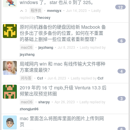
windows 了， star 也从 0 到了 325。
12
3
程序员
•
meetqyx
•
Jun 14, 2023
• Lastly
replied by
Thecosy
原时间机器备份的硬盘因给新 Macbook 备
份多出了很多备份的位置，如何在不重置
的基础上删掉一些位置或者重新整理？
6
macOS
•
jayzhang
•
Jul 8, 2023
• Lastly replied by
jayzhang
局域网内 win 和 mac 有线传输大文件哪种
方案速度最快？
4
问与答
•
Ccf
•
Jun 6, 2023
• Lastly replied by
Ccf
2019 年的 16 寸 mpb,升级 Ventura 13.3 后
频繁出现预览转圈
3
macOS
•
sharpy
•
Apr 26, 2023
• Lastly replied by
zhongjun96
mac 里面怎么将图库里面的图片上传到网
页
6