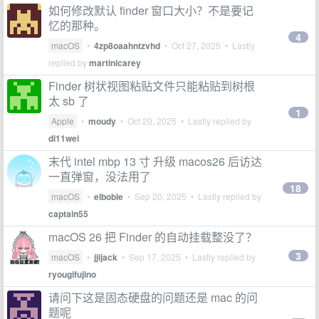
如何修改默认 finder 窗口大小？不是要记
忆的那种。
4
macOS
•
4zp8oaahntzvhd
•
Oct 27, 2025
• Lastly
replied by
martinicarey
Finder 树状视图粘贴文件只能粘贴到树根
太 sb 了
1
Apple
•
moudy
•
Oct 20, 2025
• Lastly replied by
di11wei
末代 intel mbp 13 寸 升级 macos26 后访达
一直弹窗，没法用了
18
macOS
•
elboble
•
Sep 20, 2025
• Lastly replied by
captain55
macOS 26 把 Finder 的自动挂载整没了？
3
macOS
•
jjijack
•
Sep 17, 2025
• Lastly replied by
ryougifujino
请问下这是固态硬盘的问题还是 mac 的问
题呢