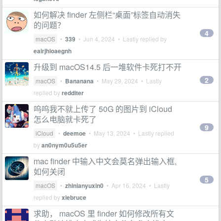
如何解决 finder 左侧栏“桌面”标签自动消失
的问题？
4
macOS
•
339
•
Jun 4, 2024
• Lastly replied by
eairjhioaegnh
升级到 macOS14.5 后一堆软件卡死打不开
2
macOS
•
Bananana
•
May 29, 2024
• Lastly
replied by
redditer
呜呜我不就上传了 50G 的图片到 iCloud
怎么电脑就卡死了
9
iCloud
•
deemoe
•
May 13, 2024
• Lastly replied
by
an0nym0u5u5er
mac finder 中输入中文会莫名弹出输入框,
如何关闭
5
macOS
•
zhinianyuxin0
•
Apr 16, 2024
• Lastly
replied by
xiebruce
求助， macOS 里 finder 如何修改所有文