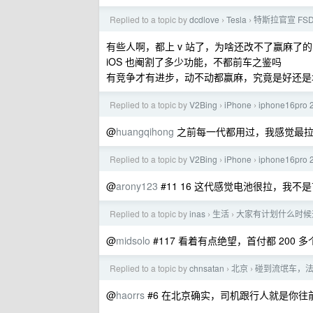
Replied to a topic by
dcdlove
Tesla
特斯拉官宣 FS
›
›
有些人啊，都上 v 站了，为啥还改不了赢麻了
iOS 也阉割了多少功能，不都前车之鉴吗
有竞争才有进步，动不动都赢麻，究竟是好还是
Replied to a topic by
V2Bing
iPhone
iphone16pro 
›
›
@
huangqihong
之前每一代都用过，我感觉最拉的是
Replied to a topic by
V2Bing
iPhone
iphone16pro 
›
›
@
arony123
#11 16 这代感觉电池很拉，我
Replied to a topic by
inas
生活
大家有计划什么时候
›
›
@
midsolo
#117 看着有点绝望，首付都 200 多
Replied to a topic by
chnsatan
北京
碰到流氓车，
›
›
@
haorrs
#6 在北京确实，司机跟行人就是你往