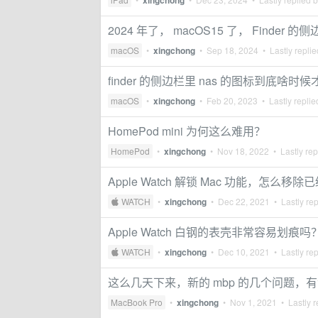
xingchong
2024 年了， macOS15 了， Finde
macOS
•
xingchong
•
Sep 18, 2024
• Lastly repli
finder 的侧边栏里 nas 的图标到底啥
macOS
•
xingchong
•
Feb 20, 2023
• Lastly repli
HomePod mini 为何这么难用？
HomePod
•
xingchong
•
Nov 18, 2022
• Lastly rep
Apple Watch 解锁 Mac 功能，怎么
 WATCH
•
xingchong
•
Dec 22, 2021
• Lastly re
Apple Watch 白钢的表壳非常容易划痕吗
 WATCH
•
xingchong
•
Dec 10, 2021
• Lastly re
这么几天下来，新的 mbp 的几个问题，
MacBook Pro
•
xingchong
•
Nov 1, 2021
• Lastly r