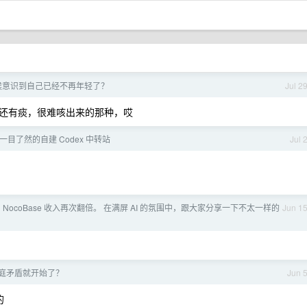
候意识到自己已经不再年轻了？
Jul 2
还有痰，很难咳出来的那种，哎
真正一目了然的自建 Codex 中转站
Jul 
 NocoBase 收入再次翻倍。 在满屏 AI 的氛围中，跟大家分享一下不太一样的
Jun 1
庭矛盾就开始了？
Jun 
的