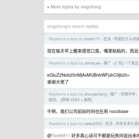
More topics by xingchong
»
xingchong's recent replies
Replied to a topic by
mode171
生活
你是在什么时
›
›
现在每天早上醒来感觉口臭，嘴里粘粘的，而且
Replied to a topic by
JarvisLee
推广
[7 月] 一个
›
›
eGluZ2Nob25nMjAxMUBnbWFpbC5jb20=
谢谢大佬了
Replied to a topic by
zhouyanliang
推广
时隔半年，
›
›
经历。 [感谢 V2EX + 抽奖]
牛啊，我们公司前段时间也在用 nocobase
Replied to a topic by
cwwx2022
生活
你失业多久家
›
›
@
Tarek911
好多真心话可不都是玩笑间说出来