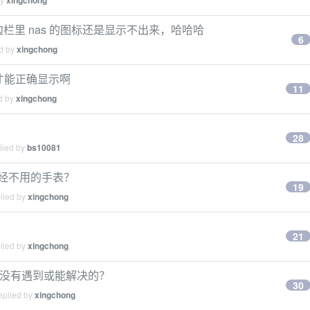
xingchong
r 的侧边栏里 nas 的图标还是显示不出来，哈哈哈
6
ed by
xingchong
时候才能正确显示啊
11
ed by
xingchong
28
lied by
bs10081
移除已经不用的手表？
19
plied by
xingchong
？
21
plied by
xingchong
有没有遇到或能解决的？
30
eplied by
xingchong