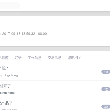
 2017-09-18 13:59:32 +08:00
术话题
好玩
工作信息
交易信息
城市相关
题了嘛？
10
 by
xingchong
不回来了
42
xingchong
一代产品了
39
by