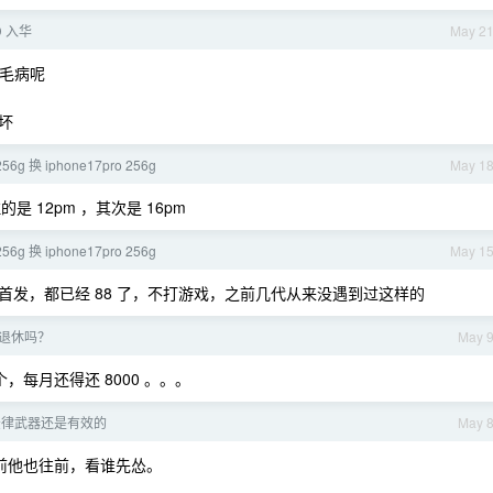
D 入华
May 2
的毛病呢
坏
256g 换 iphone17pro 256g
May 1
 12pm ，其次是 16pm
256g 换 iphone17pro 256g
May 1
不是首发，都已经 88 了，不打游戏，之前几代从来没遇到过这样的
退休吗？
May 
个，每月还得还 8000 。。。
法律武器还是有效的
May 
前他也往前，看谁先怂。