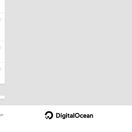
8
9
0
ge