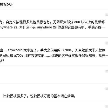
摸板好用
2
，自定义按键很多其他鼠标也有，无阻尼大部分 300 块以上的鼠标都
ywhere 2s, 为什么不选 anywhere 2s.你说的这些都有啊，手感还好一
2
理由… anywhere 太小退了。手大之前用的 G700s，无奈续航大半天就尿
 g9x 和 g700s 那种按钮式的……你说的这些确实很多鼠标都有，揉在
 咯？
2
2
where。 比触摸板强多了，说触摸板好用的基本活在梦里。
2