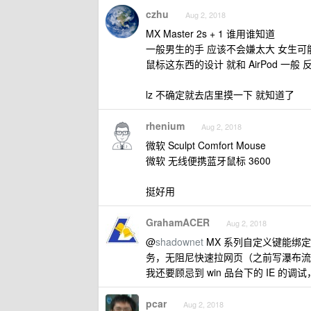
czhu
Aug 2, 2018
MX Master 2s + 1 谁用谁知道
一般男生的手 应该不会嫌太大 女生可
鼠标这东西的设计 就和 AirPod 
lz 不确定就去店里摸一下 就知道了
rhenium
Aug 2, 2018
微软 Sculpt Comfort Mouse
微软 无线便携蓝牙鼠标 3600
挺好用
GrahamACER
Aug 2, 2018
@
shadownet
MX 系列自定义键能绑
务，无阻尼快速拉网页（之前写瀑布流
我还要顾忌到 win 品台下的 IE 的
pcar
Aug 2, 2018