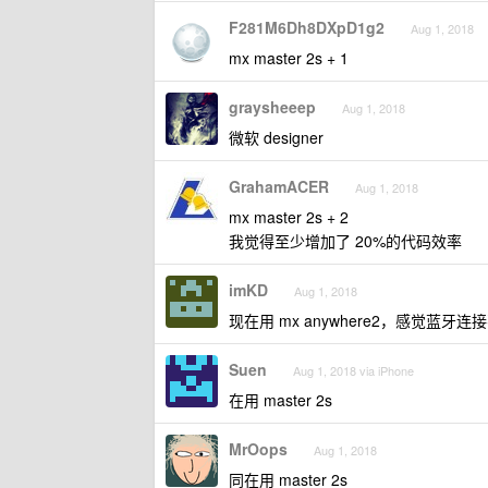
F281M6Dh8DXpD1g2
Aug 1, 2018
mx master 2s + 1
graysheeep
Aug 1, 2018
微软 designer
GrahamACER
Aug 1, 2018
mx master 2s + 2
我觉得至少增加了 20%的代码效率
imKD
Aug 1, 2018
现在用 mx anywhere2，感觉蓝牙
Suen
Aug 1, 2018 via iPhone
在用 master 2s
MrOops
Aug 1, 2018
同在用 master 2s