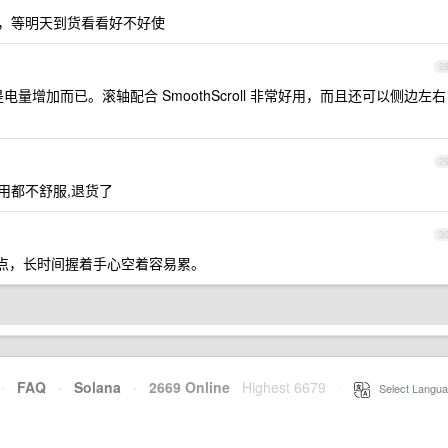
2s，等明天到货看看好不好使
2
似是电量增加而已。滚轴配合 SmoothScroll 非常好用，而且还可以侧边左右
2
么用都不舒服,退货了
3
小了一点，长时间握着手心空着容易累。
·
FAQ
·
Solana
·
2669 Online
Highest 6679
·
Select Langua