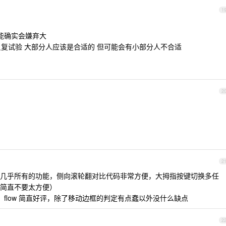
1
能确实会嫌弃大
一般 反复试验 大部分人应该是合适的 但可能会有小部分人不合适
2
2
定几乎所有的功能，侧向滚轮翻对比代码非常方便，大拇指按键切换多任
简直不要太方便）
调试，flow 简直好评，除了移动边框的判定有点蠢以外没什么缺点
2