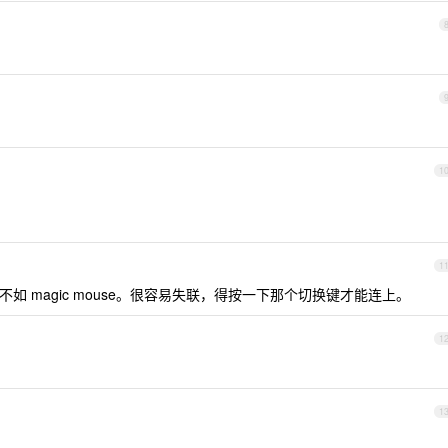
1
1
连接不如 magic mouse。很容易失联，得按一下那个切换键才能连上。
1
1