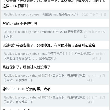
手机备份下关键数据，然后重置一下，app 重新下载安装，我的 8 就
这样，14 很顺滑
Replied to a topic by preper
现在买 mac 是不是亏大了？
2020 年 9 月 18 日
›
写简历 win 不是也行吗
Replied to a topic by al0ne
Macbook Pro 2018 开盖频繁死
2019 年 2 月 25
›
日
机问题
试试把外接设备拔了，只插电源，有时候外接设备会引起重启
Replied to a topic by jabez
mac 冲不了电了！！！！冲一上午没动
2019 年 1
›
月 1 日
大家有这样的情况吗。。。是不是太冷了
系统保护了，暖和过来就没事了
Replied to a topic by zhangli98745
最近离职，有没有刷算法
2018 年 11 月
›
24 日
的网站，大家推荐一下
@
fsdman1216
没有的事，哈哈
Replied to a topic by zhangli98745
最近离职，有没有刷算法
2018 年 11 月
›
24 日
的网站，大家推荐一下