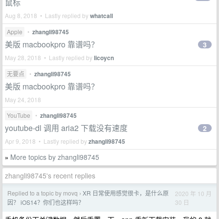
鼠标
Aug 8, 2018 • Lastly replied by
whatcall
Apple
•
zhangli98745
美版 macbookpro 靠谱吗？
3
May 28, 2018 • Lastly replied by
licoycn
无要点
•
zhangli98745
美版 macbookpro 靠谱吗？
May 24, 2018
YouTube
•
zhangli98745
youtube-dl 调用 aria2 下载没有速度
2
Apr 9, 2018 • Lastly replied by
zhangli98745
More topics by zhangli98745
»
zhangli98745's recent replies
Replied to a topic by movq
XR 日常使用感觉很卡，是什么原
2020 年 10 月
›
30 日
因？ iOS14？你们也这样吗？