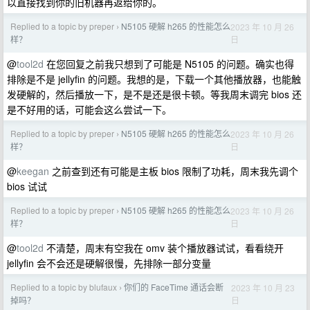
以直接找到你的旧机器再返给你的。
Replied to a topic by preper
N5105 硬解 h265 的性能怎么
2023 年 10 月 26
›
日
样？
@
tool2d
在您回复之前我只想到了可能是 N5105 的问题。确实也得
排除是不是 jellyfin 的问题。我想的是，下载一个其他播放器，也能触
发硬解的，然后播放一下，是不是还是很卡顿。等我周末调完 bios 还
是不好用的话，可能会这么尝试一下。
Replied to a topic by preper
N5105 硬解 h265 的性能怎么
2023 年 10 月 26
›
日
样？
@
keegan
之前查到还有可能是主板 bios 限制了功耗，周末我先调个
bios 试试
Replied to a topic by preper
N5105 硬解 h265 的性能怎么
2023 年 10 月 26
›
日
样？
@
tool2d
不清楚，周末有空我在 omv 装个播放器试试，看看绕开
jellyfin 会不会还是硬解很慢，先排除一部分变量
Replied to a topic by blufaux
你们的 FaceTime 通话会断
2023 年 10 月 23
›
日
掉吗？