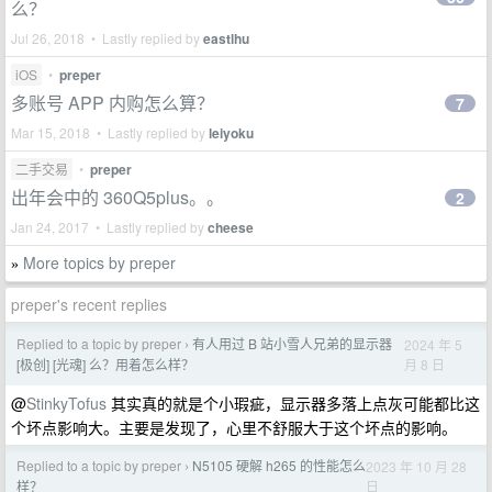
么？
Jul 26, 2018 • Lastly replied by
eastlhu
iOS
•
preper
多账号 APP 内购怎么算？
7
Mar 15, 2018 • Lastly replied by
leiyoku
二手交易
•
preper
出年会中的 360Q5plus。。
2
Jan 24, 2017 • Lastly replied by
cheese
More topics by preper
»
preper's recent replies
Replied to a topic by preper
有人用过 B 站小雪人兄弟的显示器
2024 年 5
›
月 8 日
[极创] [光魂] 么？用着怎么样？
@
StinkyTofus
其实真的就是个小瑕疵，显示器多落上点灰可能都比这
个坏点影响大。主要是发现了，心里不舒服大于这个坏点的影响。
Replied to a topic by preper
N5105 硬解 h265 的性能怎么
2023 年 10 月 28
›
日
样？