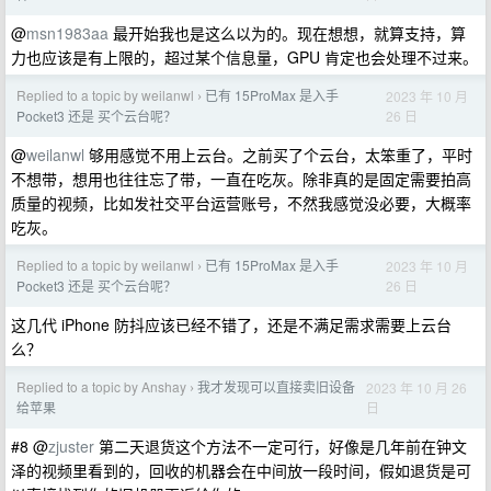
@
msn1983aa
最开始我也是这么以为的。现在想想，就算支持，算
力也应该是有上限的，超过某个信息量，GPU 肯定也会处理不过来。
Replied to a topic by weilanwl
已有 15ProMax 是入手
2023 年 10 月
›
26 日
Pocket3 还是 买个云台呢？
@
weilanwl
够用感觉不用上云台。之前买了个云台，太笨重了，平时
不想带，想用也往往忘了带，一直在吃灰。除非真的是固定需要拍高
质量的视频，比如发社交平台运营账号，不然我感觉没必要，大概率
吃灰。
Replied to a topic by weilanwl
已有 15ProMax 是入手
2023 年 10 月
›
26 日
Pocket3 还是 买个云台呢？
这几代 iPhone 防抖应该已经不错了，还是不满足需求需要上云台
么？
Replied to a topic by Anshay
我才发现可以直接卖旧设备
2023 年 10 月 26
›
日
给苹果
#8 @
zjuster
第二天退货这个方法不一定可行，好像是几年前在钟文
泽的视频里看到的，回收的机器会在中间放一段时间，假如退货是可