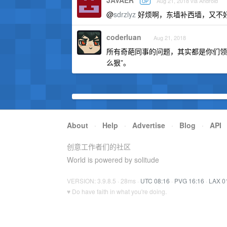
JAVAER
Aug 21, 2018 via Android
OP
@
sdrzlyz
好烦啊，东墙补西墙，又不
coderluan
Aug 21, 2018
所有奇葩同事的问题，其实都是你们领
么狠”。
About
·
Help
·
Advertise
·
Blog
·
API
创意工作者们的社区
World is powered by solitude
VERSION: 3.9.8.5 · 28ms ·
UTC 08:16
·
PVG 16:16
·
LAX 0
♥ Do have faith in what you're doing.