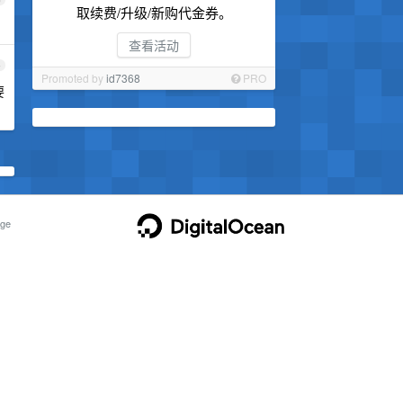
取续费/升级/新购代金券。
查看活动
4
Promoted by
id7368
PRO
要
ge