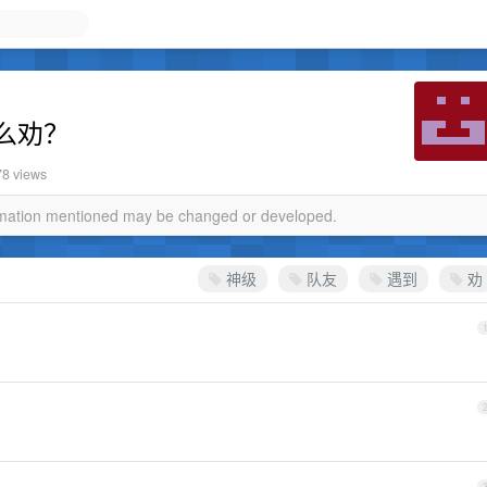
么劝？
78 views
ormation mentioned may be changed or developed.
神级
队友
遇到
劝