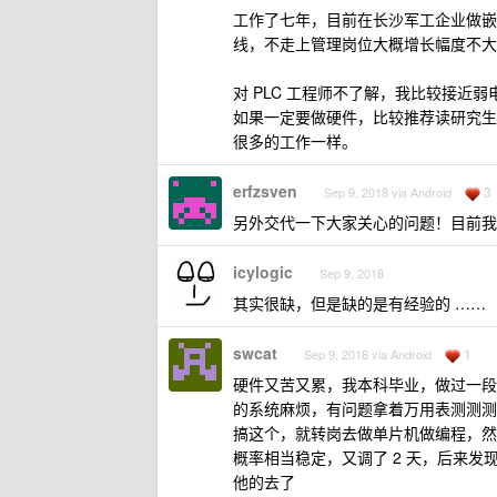
工作了七年，目前在长沙军工企业做嵌
线，不走上管理岗位大概增长幅度不大
对 PLC 工程师不了解，我比较接近
如果一定要做硬件，比较推荐读研究生
很多的工作一样。
erfzsven
3
Sep 9, 2018 via Android
另外交代一下大家关心的问题！目前我
icylogic
Sep 9, 2018
其实很缺，但是缺的是有经验的 ……
swcat
1
Sep 9, 2018 via Android
硬件又苦又累，我本科毕业，做过一段
的系统麻烦，有问题拿着万用表测测测，
搞这个，就转岗去做单片机做编程，然后
概率相当稳定，又调了 2 天，后来发现
他的去了