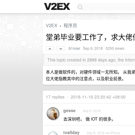
V2EX
程序员
›
堂弟毕业要工作了，求大佬
b1ncer
·
Sep 9, 2018
· 5250 views
This topic created in 2888 days ago, the inf
本人是做软件的，对硬件领域一无所知。 从我弟
位大佬指教其中的注意点，以及职业前景。
17 replies
•
2018-11-16 23:20:42 +08:00
gesse
Sep 9, 2018
去深圳吧， 做 iOT 的很多。
tvallday
Sep 9, 2018 via iPhone