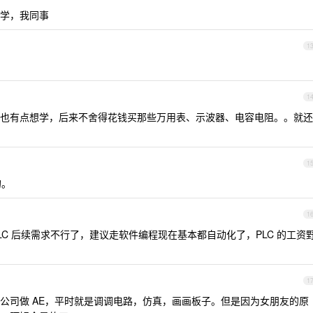
学，我同事
1
1
也有点想学，后来不舍得花钱买那些万用表、示波器、电容电阻。。就还
1
的。
1
C 后续需求不行了，建议走软件编程现在基本都自动化了，PLC 的工资
1
公司做 AE，平时就是调调电路，仿真，画画板子。但是因为女朋友的原