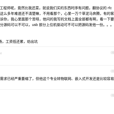
公司工程师呢，竟然比我还菜，就说我们买的东西时序有问题，翻协议的 rfc
这么多年难道还不清楚嘛，不用看那个，心里一万个草泥马奔腾，有的客
投诉你，我心里面那个苦呀，他问的我写的文档上面全部都有啊，看一下要
分源码可以不可以，usb 部分上位机驱动可不可以把源码发他一份。。。
现场，工资低还累，劝出坑
id
1
1
需求已经严重萎缩了，但他这个专业转物联网、嵌入式开发还是比较容易
1