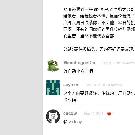
期间还遇到一些 sb 客户,还号称大
给他看，给我说看不懂，反而说我做了
户周六周日联系你，不回他，🐶日的
死呀，还有的问你们的固件传输加密部
心里苦，当然不能代表全部
总结: 硬件没搞头，弄的不好还要去
MonoLogueChi
Sep 9, 2018 via Andro
偏自动化方向吧
sayhier
Sep 10, 2018 via Android
这个方向要赶紧转，传统的工厂自动化
的时候
cncqw
1
Sep 10, 2018
@
tvallday