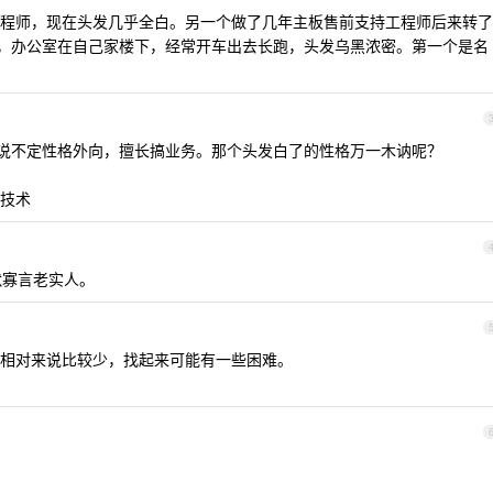
程师，现在头发几乎全白。另一个做了几年主板售前支持工程师后来转了
吃饭，办公室在自己家楼下，经常开车出去长跑，头发乌黑浓密。第一个是名
说不定性格外向，擅长搞业务。那个头发白了的性格万一木讷呢？
技术
默寡言老实人。
相对来说比较少，找起来可能有一些困难。