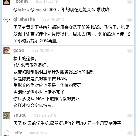
lixon83
Sep 17, 2018
27
@
feikeq
@
lengsir
360 五年的现在还能买么 求攻略
qilishasha
Sep 18, 2018
28
买了究竟能干些啥？都说用来穿透了架设 NAS，我信了，结果
发现 1M 带宽传个照片慢得死，周末去游玩，边拍照边上传，2
个小时后提示 20%电量……
gcod
Sep 20, 2018
29
楼上的这位，
1M 水管虽然很细，
宽带的限制很明显是针对服务器上行的限制
但是你要是真的拿来做 NAS，
受影响的绝对应该不是上传慢的要死
更别说是俩小时上传不完了
你应该说从 NAS 下载照片慢的要死
这样才符合实际情况.
7gugu
Sep 23, 2018
30
买了 tx 云的学生机,感觉挺超值的啊,10 元一个月要啥锤子
leffz
Jun 4, 2020
31