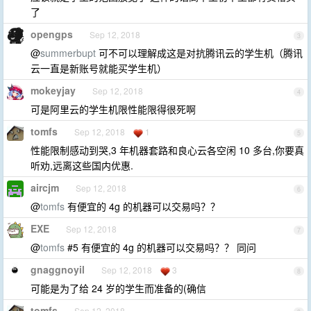
了
opengps
Sep 12, 2018
3
@
summerbupt
可不可以理解成这是对抗腾讯云的学生机（腾讯
云一直是新账号就能买学生机）
mokeyjay
Sep 12, 2018
4
可是阿里云的学生机限性能限得很死啊
tomfs
Sep 12, 2018
1
5
性能限制感动到哭,3 年机器套路和良心云各空闲 10 多台,你要真
听劝,远离这些国内优惠.
aircjm
Sep 12, 2018
6
@
tomfs
有便宜的 4g 的机器可以交易吗？？
EXE
Sep 12, 2018
7
@
tomfs
#5 有便宜的 4g 的机器可以交易吗？？ 同问
gnaggnoyil
Sep 12, 2018
3
8
可能是为了给 24 岁的学生而准备的(确信
tomfs
Sep 12, 2018