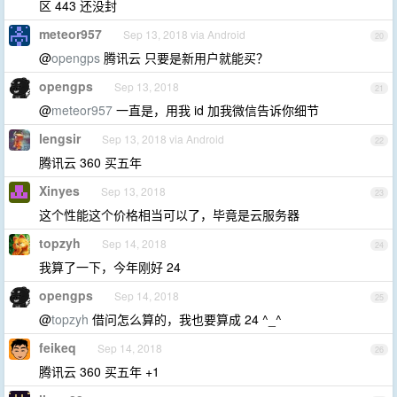
区 443 还没封
meteor957
Sep 13, 2018 via Android
20
@
opengps
腾讯云 只要是新用户就能买？
opengps
Sep 13, 2018
21
@
meteor957
一直是，用我 id 加我微信告诉你细节
lengsir
Sep 13, 2018 via Android
22
腾讯云 360 买五年
Xinyes
Sep 13, 2018
23
这个性能这个价格相当可以了，毕竟是云服务器
topzyh
Sep 14, 2018
24
我算了一下，今年刚好 24
opengps
Sep 14, 2018
25
@
topzyh
借问怎么算的，我也要算成 24 ^_^
feikeq
Sep 14, 2018
26
腾讯云 360 买五年 +1