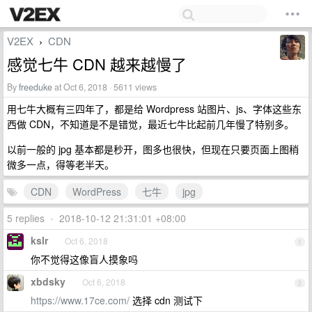
V2EX
CDN
›
感觉七牛 CDN 越来越慢了
By
freeduke
at Oct 6, 2018 · 5611 views
用七牛大概有三四年了，都是给 Wordpress 站图片、js、字体这些东
西做 CDN，不知道是不是错觉，最近七牛比起前几年慢了特别多。
以前一般的 jpg 基本都是秒开，图多也很快，但现在只要页面上图稍
微多一点，得等老半天。
CDN
WordPress
七牛
jpg
5 replies
•
2018-10-12 21:31:01 +08:00
kslr
Oct 6, 2018
1
你不觉得这像盲人摸象吗
xbdsky
Oct 6, 2018
2
https://www.17ce.com/
选择 cdn 测试下