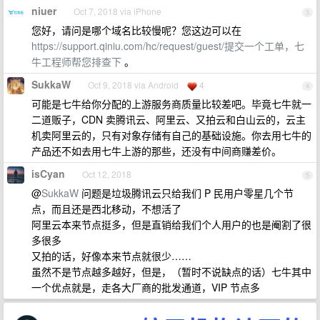
niuer
Oct 7, 2018 via iPhone
3
您好，请问是哪个域名比较慢呢？您这边可以在
https://support.qiniu.com/hc/request/guest/提交一个工单，七
牛工程师帮您排查下
。
SukkaW
Oct 9, 2018 via Android
4
4
可能是七牛给你分配的上游服务商质量比较差吧。毕竟七牛就一
二道贩子，CDN 卖腾讯云、阿里云、又拍云和白山云的，云主
机卖阿里云的，只有对象存储有自己的基础设施。你去用七牛的
产品还不如去用七牛上游的那些，还没有中间商赚差价。
isCyan
Oct 12, 2018
5
@
SukkaW
问题是垃圾腾讯云只给我们 P 民用户零星几个节
点，而且还是西北移动，不想活了
阿里云本来节点挺多，但是直销给我们个人用户的也是阉割了很
多很多
又拍的话，好像本来节点就很少……
虽然不是节点越多越好，但是，（暂时不说缺点的话）七牛其中
一个优点就是，走各大厂商的批发通道，VIP 节点多