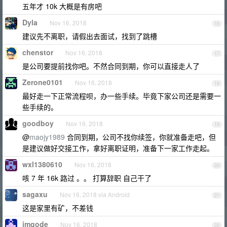
五年才 10k 大概是有房吧
Dyla
Nov 16, 2018
16
建议先不离职，请假出去面试，找到了跳槽
chenstor
Nov 16, 2018
17
是公司要提前找你吧。不然合同到期，你可以直接走人了
Zerone0101
Nov 16, 2018
18
最好走一下正常流程呗，办一些手续。毕竟下家公司还是需要一
些手续的。
goodboy
Nov 16, 2018
19
@
maojy1989
合同到期，公司不找你续签，你就准备走吧，但
是建议做好交接工作，拿好离职证明，准备下一家工作走起。
wxl1380610
Nov 16, 2018
20
咳 7 年 16k 路过 。。 打算辞职 自己干了
sagaxu
Nov 16, 2018 via Android
21
这是家里有矿，不差钱
imgode
Nov 16, 2018
22