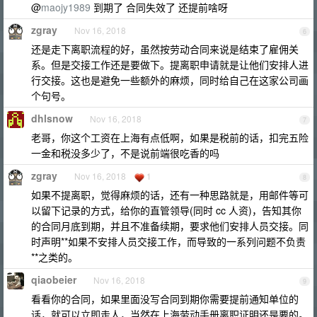
@
maojy1989
到期了 合同失效了 还提前啥呀
zgray
Nov 16, 2018
6
还是走下离职流程的好，虽然按劳动合同来说是结束了雇佣关
系。但是交接工作还是要做下。提离职申请就是让他们安排人进
行交接。这也是避免一些额外的麻烦，同时给自己在这家公司画
个句号。
dhlsnow
Nov 16, 2018
7
老哥，你这个工资在上海有点低啊，如果是税前的话，扣完五险
一金和税没多少了，不是说前端很吃香的吗
zgray
Nov 16, 2018
1
8
如果不提离职，觉得麻烦的话，还有一种思路就是，用邮件等可
以留下记录的方式，给你的直管领导(同时 cc 人资)，告知其你
的合同月底到期，并且不准备续期，要求他们安排人员交接。同
时声明**如果不安排人员交接工作，而导致的一系列问题不负责
**之类的。
qiaobeier
Nov 16, 2018
9
看看你的合同，如果里面没写合同到期你需要提前通知单位的
话，就可以立即走人，当然在上海劳动手册离职证明还是要的。