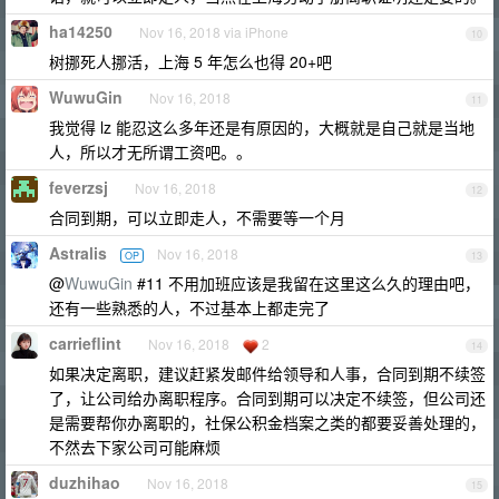
ha14250
Nov 16, 2018 via iPhone
10
树挪死人挪活，上海 5 年怎么也得 20+吧
WuwuGin
Nov 16, 2018
11
我觉得 lz 能忍这么多年还是有原因的，大概就是自己就是当地
人，所以才无所谓工资吧。。
feverzsj
Nov 16, 2018
12
合同到期，可以立即走人，不需要等一个月
Astralis
Nov 16, 2018
OP
13
@
WuwuGin
#11 不用加班应该是我留在这里这么久的理由吧，
还有一些熟悉的人，不过基本上都走完了
carrieflint
Nov 16, 2018
2
14
如果决定离职，建议赶紧发邮件给领导和人事，合同到期不续签
了，让公司给办离职程序。合同到期可以决定不续签，但公司还
是需要帮你办离职的，社保公积金档案之类的都要妥善处理的，
不然去下家公司可能麻烦
duzhihao
Nov 16, 2018
15