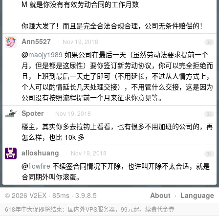
M 就是你没有有效劳动合同的工作月数
你赚大发了！而且是完全合法合规合理，公司无条件赔偿的！
Ann5527
Nov 19, 2018
32
@
maojy1989
如果公司在最后一天（虽然劳动法要求提前一个
月，但是都是这尿性）要你签订新劳动协议，你可以完全拒绝而
且，上班到最后一天走了即可（不用延长，不过从人情方式上，
个人可以酌情延长几天处理交接），不用管什么交接，这是因为
公司没有按照流程提前一个月来征求你意见等。
Spoter
Nov 19, 2018
33
楼主，其实你多去拉钩上看看，也有很多不用加班的公司的，再
怎么样，也比 10k 多
alloshuang
Nov 19, 2018
34
@
flowfire
不续签合同情况下开除，也许叫开除不太合适，就是
合同期外叫你滚蛋。
© 2026 V2EX · 85ms · 3.9.8.5
About
·
Language
618年中大促即将结束：国内外VPS服务器，99元起，续费代金券