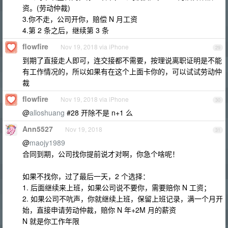
资。(劳动仲裁)
3.你不走，公司开你，赔偿 N 月工资
4.第 2 条之后，继续第 3 条
flowfire
Nov 19, 2018 via iPhone
29
到期了直接走人即可，连交接都不需要，按理说离职证明是不能
有工作情况的，所以如果有在这个上面卡你的，可以试试劳动仲
裁
flowfire
Nov 19, 2018 via iPhone
30
@
alloshuang
#28 开除不是 n+1 么
Ann5527
Nov 19, 2018
31
@
maojy1989
合同到期，公司找你提前说才对啊，你急个啥呢！
如果不找你，过了最后一天，2 个选择：
1. 后面继续来上班，如果公司说不要你，需要赔你 N 工资；
2. 如果公司不吭声，你就继续上班，保留上班记录，满一个月开
始，直接申请劳动仲裁，赔你 N 年+2M 月的薪资
N 就是你工作年限