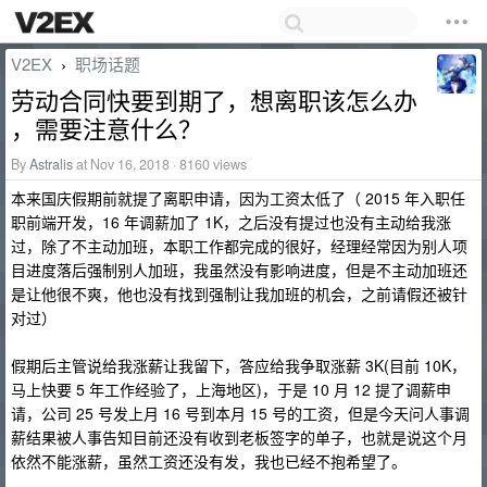
V2EX
职场话题
›
劳动合同快要到期了，想离职该怎么办
，需要注意什么？
By
Astralis
at Nov 16, 2018 · 8160 views
本来国庆假期前就提了离职申请，因为工资太低了（ 2015 年入职任
职前端开发，16 年调薪加了 1K，之后没有提过也没有主动给我涨
过，除了不主动加班，本职工作都完成的很好，经理经常因为别人项
目进度落后强制别人加班，我虽然没有影响进度，但是不主动加班还
是让他很不爽，他也没有找到强制让我加班的机会，之前请假还被针
对过）
假期后主管说给我涨薪让我留下，答应给我争取涨薪 3K(目前 10K，
马上快要 5 年工作经验了，上海地区)，于是 10 月 12 提了调薪申
请，公司 25 号发上月 16 号到本月 15 号的工资，但是今天问人事调
薪结果被人事告知目前还没有收到老板签字的单子，也就是说这个月
依然不能涨薪，虽然工资还没有发，我也已经不抱希望了。