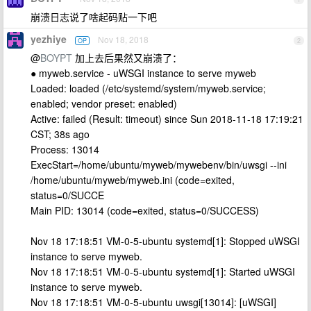
崩溃日志说了啥起码贴一下吧
yezhiye
Nov 18, 2018
OP
2
@
BOYPT
加上去后果然又崩溃了：
● myweb.service - uWSGI instance to serve myweb
Loaded: loaded (/etc/systemd/system/myweb.service;
enabled; vendor preset: enabled)
Active: failed (Result: timeout) since Sun 2018-11-18 17:19:21
CST; 38s ago
Process: 13014
ExecStart=/home/ubuntu/myweb/mywebenv/bin/uwsgi --ini
/home/ubuntu/myweb/myweb.ini (code=exited,
status=0/SUCCE
Main PID: 13014 (code=exited, status=0/SUCCESS)
Nov 18 17:18:51 VM-0-5-ubuntu systemd[1]: Stopped uWSGI
instance to serve myweb.
Nov 18 17:18:51 VM-0-5-ubuntu systemd[1]: Started uWSGI
instance to serve myweb.
Nov 18 17:18:51 VM-0-5-ubuntu uwsgi[13014]: [uWSGI]