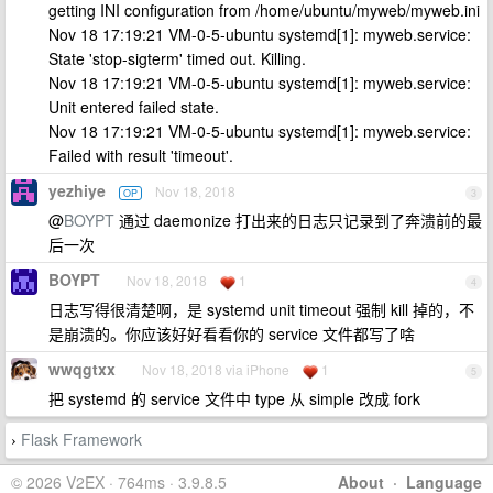
getting INI configuration from /home/ubuntu/myweb/myweb.ini
Nov 18 17:19:21 VM-0-5-ubuntu systemd[1]: myweb.service:
State 'stop-sigterm' timed out. Killing.
Nov 18 17:19:21 VM-0-5-ubuntu systemd[1]: myweb.service:
Unit entered failed state.
Nov 18 17:19:21 VM-0-5-ubuntu systemd[1]: myweb.service:
Failed with result 'timeout'.
yezhiye
Nov 18, 2018
OP
3
@
BOYPT
通过 daemonize 打出来的日志只记录到了奔溃前的最
后一次
BOYPT
Nov 18, 2018
1
4
日志写得很清楚啊，是 systemd unit timeout 强制 kill 掉的，不
是崩溃的。你应该好好看看你的 service 文件都写了啥
wwqgtxx
Nov 18, 2018 via iPhone
1
5
把 systemd 的 service 文件中 type 从 simple 改成 fork
Flask Framework
›
© 2026 V2EX · 764ms · 3.9.8.5
About
·
Language