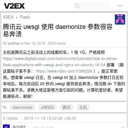
V2EX
Flask
›
腾讯云 uwsgi 使用 daemonize 参数很容
易奔溃
By
yezhiye
at Nov 18, 2018 · 5329 views
主机是腾讯云之前活动上的成都的车，1 核 1G，严格按照
https://www.digitalocean.com/community/tutorials/how-to-serve-
flask-applications-with-uwsgi-and-nginx-on-ubuntu-16-04
部署 （跟
这篇帖子差不多：
https://www.v2ex.com/t/386228
），能正常使
用。想查看 uwsgi 日志，在 uwsgi.ini 加上 daemonize 参数打日志到
本地后，每次启动后 20 秒内 uwsgi 服务就会奔溃，情况跟 do 下面的
跟帖差不多。求教大佬这是哪方面引起的问题。计算机爱好者，希望
能通俗点，谢谢！
daemonize
uWSGI
腾讯
主机
5 replies
•
2018-11-18 19:22:28 +08:00
BOYPT
Nov 18, 2018
1