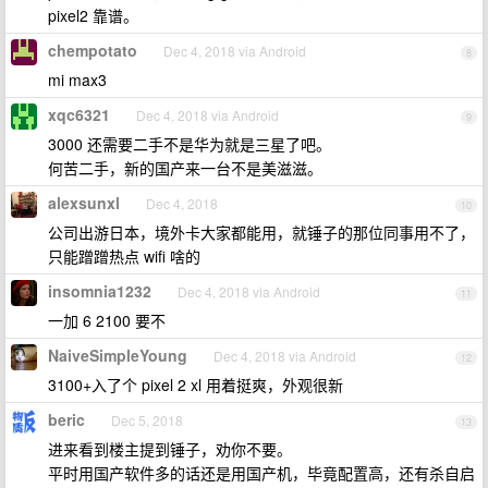
pixel2 靠谱。
chempotato
Dec 4, 2018 via Android
8
mi max3
xqc6321
Dec 4, 2018 via Android
9
3000 还需要二手不是华为就是三星了吧。
何苦二手，新的国产来一台不是美滋滋。
alexsunxl
Dec 4, 2018
10
公司出游日本，境外卡大家都能用，就锤子的那位同事用不了，
只能蹭蹭热点 wifi 啥的
insomnia1232
Dec 4, 2018 via Android
11
一加 6 2100 要不
NaiveSimpleYoung
Dec 4, 2018 via Android
12
3100+入了个 pixel 2 xl 用着挺爽，外观很新
beric
Dec 5, 2018
13
进来看到楼主提到锤子，劝你不要。
平时用国产软件多的话还是用国产机，毕竟配置高，还有杀自启