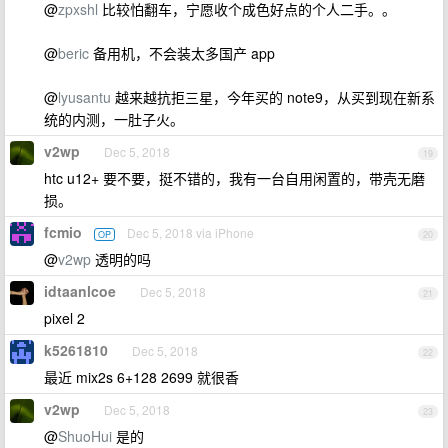
@
zpxshl
比较怕翻车，宁愿收个成色好点的个人二手。。
@
beric
备用机，不会装太多国产 app
@
lyusantu
越来越抗拒三星，今年买的 note9，从买到现在新系
统的内测，一肚子火。
v2wp
Dec 5, 2018
19
htc u12+ 要不要，挺不错的，我有一台自用闲置的，带壳无磨
损。
fcmio
Dec 5, 2018 via iPhone
OP
20
@
v2wp
透明的吗
idtaanlcoe
Dec 5, 2018
21
pixel 2
k5261810
Dec 5, 2018
22
最近 mix2s 6+128 2699 就很香
v2wp
Dec 5, 2018
23
@
ShuoHui
是的