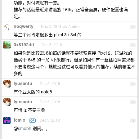
功能，对付流氓有一套。
推荐的话就最近来讲魅族 16th。正常全面屏，硬件配置也满
足。
noqwerty
Dec 5, 2018 via Android
14
等三个月肯定很多出 pixel 3 / 3xl 的......
0x8192dd
Dec 5, 2018
15
如果你是比较需求拍照的话就不要犹豫直接 Pixel 2，玩游戏的
话买个 845 的一加 /小米都行，但是如果你有一丝丝拍照需求都
不要考虑这两个，魅族没试过可以看其他人的推荐，续航嘛差不
多的
lyusantu
Dec 5, 2018
16
有个亚太版的 note8
lyusantu
Dec 5, 2018
17
可惜 lz 不要三桑
fcmio
Dec 5, 2018
OP
18
@
smdbh
别闹。。