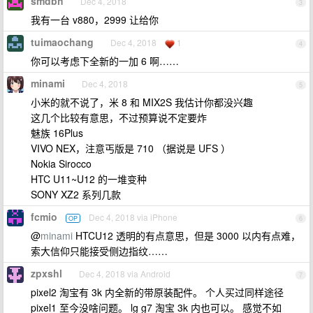
smdbh
Dec 4, 2018
3
我有一台 v880，2999 让给你
tuimaochang
Dec 4, 2018
1
4
你可以考虑下全新的一加 6 啊……
minami
Dec 4, 2018
5
小米的就不说了，米 8 和 MIX2S 我估计你都没兴趣
这几个比较有意思，不过预算说不定要炸
魅族 16Plus
VIVO NEX，注意丐版是 710 （据说是 UFS ）
Nokia Sirocco
HTC U11~U12 的一堆变种
SONY XZ2 系列几款
fcmio
Dec 4, 2018 via iPhone
OP
6
@
minami
HTCU12 透明的有点意思，但是 3000 以内有点难，
索大信仰只能接受侧边指纹……
zpxshl
Dec 4, 2018 via Android
7
pixel2 淘宝有 3k 内全新的带原装配件。 个人买过同样途径
pixel1 至今没啥问题。 lg g7 淘宝 3k 内也可以。 感觉不如