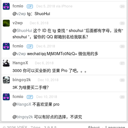
fcmio
Dec 5, 2018 via iPhone
OP
24
@
v2wp
tg：ShuoHui
v2wp
Dec 6, 2018
25
@
ShuoHui
这个 ID 在 tg 查找 “ shouhui ”后面都有字母，没有“
shouhui ”，留你的 QQ 邮箱别名给我联系？
fcmio
Dec 6, 2018
OP
26
@
v2wp
wechat/qq:MjM3MTc0NzQ= 微信用的多
HangoX
Dec 6, 2018
27
3000 你可以买全新的 坚果 Pro 了吧。。。
bingoy2k
Dec 10, 2018
28
3K 为啥要买二手哩？
fcmio
Dec 10, 2018
OP
29
@
HangoX
不喜欢坚果 pro
@
bingoy2k
可以有好点的选择，不讲究
© 2026 V2EX · 74ms · 3.9.8.5
About
·
Language