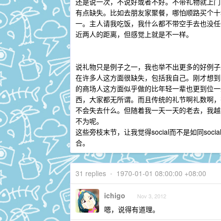
还是说一次，不说好或者不好。不带礼物就上门
有点缺失。比如去朋友家聚餐，哪怕顺路买个十
一。主人请我吃饭，我什么都不带空手去也没任
近两人的距离，但感觉上就是不一样。
说礼物只是例子之一，我也举不出更多的好例子
在许多人这方面很缺失，包括我自己。刚才想到
的商场人这方面似乎做的比年轻一辈也更到位一
西，大家都无所谓。而且传统的礼节啊礼数啊，
不会失去什么。但随着我一天一天的老去，我越
不为呢。
这些旁枝末节，让我觉得social而不是如同soc
合。
31 replies
•
1970-01-01 08:00:00 +08:00
ichigo
Nov 3, 2012
嗯，说得有道理。