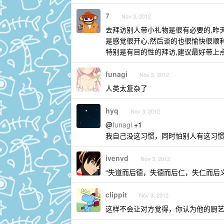
7
Nov 3, 2012
去拜访别人带小礼物是很有必要的,昨
是感觉很开心,然后谈的也很愉快很顺利
特别是有目的性的拜访,建议最好带上点
funagi
Nov 3, 2012
人类太复杂了
hyq
Nov 3, 2012
@
funagi
+1
我自己没这习惯，同时怕别人有这习
ivenvd
Nov 3, 2012
“失道而后德，失德而后仁，失仁而后
clippit
Nov 3, 2012
这样不会让对方觉得，你认为他的厨