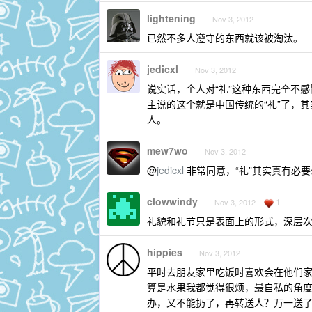
lightening
Nov 3, 2012
已然不多人遵守的东西就该被淘汰。
jedicxl
Nov 3, 2012
说实话，个人对“礼”这种东西完全不
主说的这个就是中国传统的“礼”了，
人。
mew7wo
Nov 3, 2012
@
jedicxl
非常同意，“礼”其实真有必要
clowwindy
1
Nov 3, 2012
礼貌和礼节只是表面上的形式，深层
hippies
Nov 3, 2012
平时去朋友家里吃饭时喜欢会在他们
算是水果我都觉得很烦，最自私的角
办，又不能扔了，再转送人？万一送