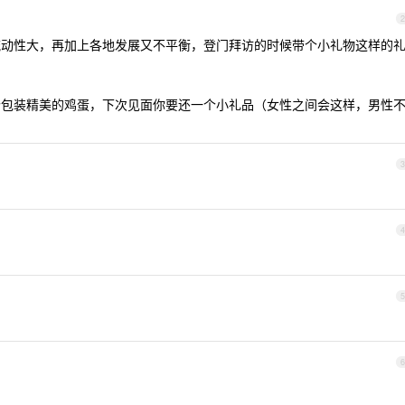
2
流动性大，再加上各地发展又不平衡，登门拜访的时候带个小礼物这样的
个包装精美的鸡蛋，下次见面你要还一个小礼品（女性之间会这样，男性
3
4
5
6