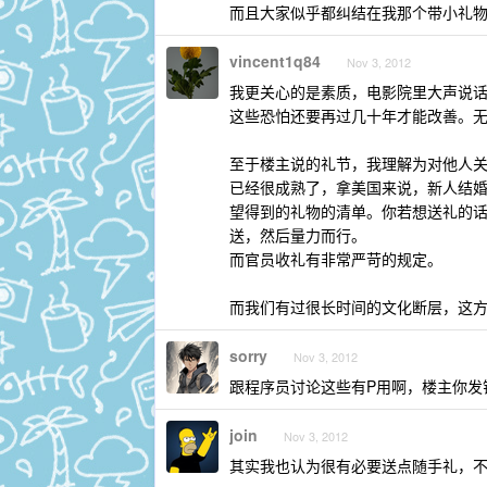
而且大家似乎都纠结在我那个带小礼
vincent1q84
Nov 3, 2012
我更关心的是素质，电影院里大声说
这些恐怕还要再过几十年才能改善。
至于楼主说的礼节，我理解为对他人
已经很成熟了，拿美国来说，新人结婚一般
望得到的礼物的清单。你若想送礼的
送，然后量力而行。
而官员收礼有非常严苛的规定。
而我们有过很长时间的文化断层，这
sorry
Nov 3, 2012
跟程序员讨论这些有P用啊，楼主你发
join
Nov 3, 2012
其实我也认为很有必要送点随手礼，