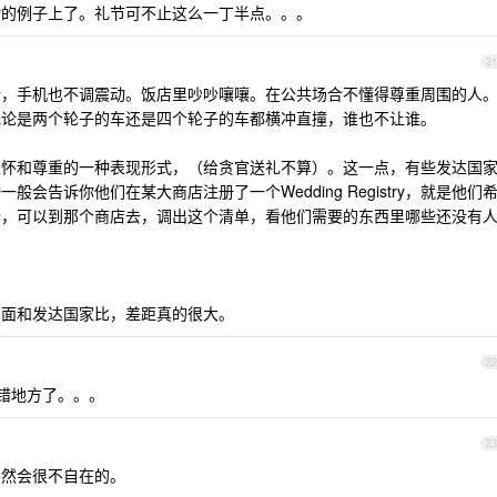
物的例子上了。礼节可不止这么一丁半点。。。
21
话，手机也不调震动。饭店里吵吵嚷嚷。在公共场合不懂得尊重周围的人
无论是两个轮子的车还是四个轮子的车都横冲直撞，谁也不让谁。
关怀和尊重的一种表现形式，（给贪官送礼不算）。这一点，有些发达国
会告诉你他们在某大商店注册了一个Wedding Registry，就是他们
话，可以到那个商店去，调出这个清单，看他们需要的东西里哪些还没有
方面和发达国家比，差距真的很大。
22
错地方了。。。
23
不然会很不自在的。