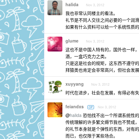
halida
Nov 3, 2012
我也非常认同楼主的看法。
礼节是不同人交往之间必要的一个润
如果有什么资料可以给一个系统性质
glume
Nov 3, 2012
这也不是中国人特有的，国外也一样
酒，一盒巧克力之类。
只是这是社会的规矩，这东西不遵守
拜猿类也肯定会非常高兴，但社会发
xuyyang
Nov 3, 2012
时代在进步，社会在发展，有得必有
feiandxs
Nov 3, 2012
OP
@
halida
恐怕找不出一个所谓系统性
传统理解的许多繁文缛节我也不赞成
的礼节本身就是个弹性的东西，对有
而已，也仅限于某些场合。