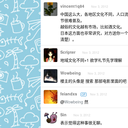
vincent1q84
Nov 3, 2012
中国这么大，各地区文化不同，人口
节很难普及。
越俗的文化越有市场，比如酒文化。
日本这方面也非常讲究，对方送你一
清楚）。
Scripter
Nov 3, 2012
地域文化不同+1 欲学礼节先学理解
Wowbeing
Nov 3, 2012
楼主的头像是 搜索 那部电影里面的吧
feiandxs
Nov 3, 2012
OP
@
Wowbeing
然
Sin
Nov 3, 2012
表示觉得这种事很无聊。