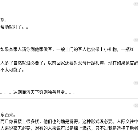
17
滑剂。
的帮助就好了。。
18
，如果某家人请你到他家做客，一般上门的客人也会带上小礼物，一瓶红
的人多了自然就没必要了，以前回家还要对父母行跪礼嘛，现在如果见官
展不太可能了。
19
失。。。达则兼济天下穷则独善其身。。。
20
的东西来。
，而且你看楼上很多楼，他们也的确是觉得，这种形式没必要。人际交往
的人来说毫无必要，对有的人来说可以是锦上添花，只不过我是选择了后