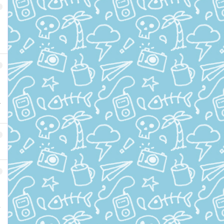
必
中
者