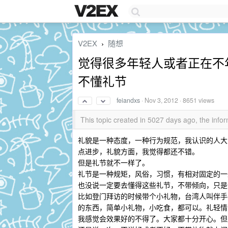
V2EX
随想
›
觉得很多年轻人或者正在不
不懂礼节
feiandxs
·
Nov 3, 2012
· 8651 views
This topic created in 5027 days ago, the in
礼貌是一种态度，一种行为规范，我认识的人大
点进步，礼貌方面，我觉得都还不错。
但是礼节就不一样了。
礼节是一种规矩，风俗，习惯，有相对固定的一
也没说一定要去懂得这些礼节，不带倾向，只是
比如登门拜访的时候带个小礼物，台湾人叫伴手
的东西，简单小礼物，小吃食，都可以。礼轻情
我感觉会效果好的不得了。大家都十分开心。但