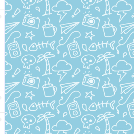
。
家
希
人