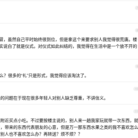
7
8
感冒，虽然自己平时始终很到位，但是拿这个来要求别人我觉得很荒唐。楼
其实说白了就是仪式。对仪式如此纠结的，我觉得在生活中是一个放不开的
9
么？很多的“礼”只是形式，我觉得应该淘汰了。
10
次的问题在于现在很多年轻人对别人缺乏尊重，不讲信义。
11
家附近买点小吃。不过要按楼主说的，别人来一趟我家玩就带一次东西，
度，带来的东西代表朋友的心意，但是万一那东西水果之类的我不喜欢怎
了别人也不喜欢怎么办？再转送？烦不烦？？