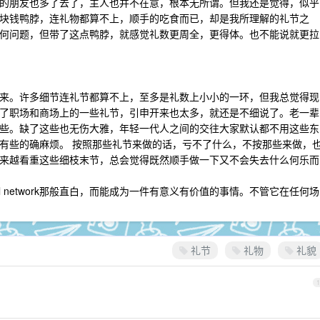
的朋友也多了去了，主人也并不在意，根本无所谓。但我还是觉得，似乎
块钱鸭脖，连礼物都算不上，顺手的吃食而已，却是我所理解的礼节之
何问题，但带了这点鸭脖，就感觉礼数更周全，更得体。也不能说就更拉
来。许多细节连礼节都算不上，至多是礼数上小小的一环，但我总觉得现
了职场和商场上的一些礼节，引申开来也太多，就还是不细说了。老一辈
些。缺了这些也无伤大雅，年轻一代人之间的交往大家默认都不用这些东
有些的确麻烦。 按照那些礼节来做的话，亏不了什么，不按那些来做，
来越看重这些细枝末节，总会觉得既然顺手做一下又不会失去什么何乐而
ial network那般直白，而能成为一件有意义有价值的事情。不管它在任何场
礼节
礼物
礼貌
1