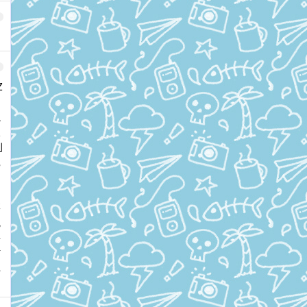
Z
岁
执
想
别
也
不
视
手
时
也