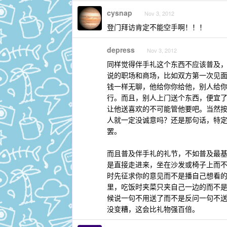
cysnap
Nov 3, 2012
登门拜访肯定不能空手啊！！！
depress
Nov 3, 2012
同样觉得伴手礼这个东西不应该普及，
说的职场和商场，比如双方第一次见
钱一样无聊，他给你你给他，别人给
行。而且，别人上门送个东西，便宜
让他送喜欢的不可能管他要吧。当然按
人就一定没诚意吗？还是那句话，特
罢。
而且普及伴手礼的礼节，不如普及最
是直接走进来，坐在沙发或椅子上而
时先征求你的意见而不是播自己想看
里，吃饭时夹菜只夹自己一边的而不
候说一句不用送了而不是反问一句不
没变糟，这会比礼物强百倍。