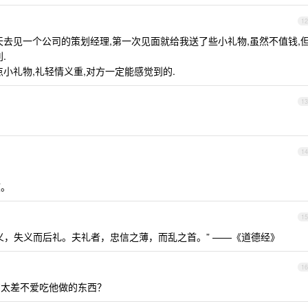
12
天去见一个公司的策划经理,第一次见面就给我送了些小礼物,虽然不值钱,
.
小礼物,礼轻情义重,对方一定能感觉到的.
13
14
惯。
15
义，失义而后礼。夫礼者，忠信之薄，而乱之首。” ——《道德经》
16
艺太差不爱吃他做的东西？