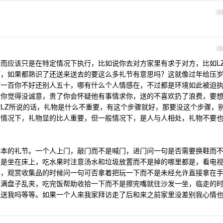
24
25
而应该只是在特定情况下执行，比如说你去对方家里有求于对方，比如L
面，如果都熟识了还送来送去的要这么多礼节有意思吗？这就像过年给压
你一百你不好还别人五十，哪有什么个人情感在，不过都是环境如此被迫
了你觉得没诚意，贵了你会怀疑他有事情求你，送的不喜欢扔了浪费，要
LZ所说的话，礼物是什么不重要，有这个步骤就好，那要没这个步骤，
定情况下，礼物显的比人重要，但一般情况下，是人与人相处，礼物不要
基本的礼节。一个人上门，敲门而不是喊门，进门问一句是否需要换鞋而
不是坐在床上，吃水果时注意汤水和垃圾放置而不是掉的哪里都是，看电
的，观赏收集品的时候问一句可否拿着把玩一下而不是未经允许直接拿在
是满盘子乱夹，吃完饭帮助收拾一下而不是擦完嘴就往沙发一坐，临走的
送送我吗等等。如果一个人来我家拜访走了后和来之前家里没差别我心情