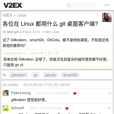
V2EX
Linux
›
各位在 Linux 都用什么 git 桌面客户端?
By
Midnight
at Feb 6, 2019 · 11862 views
试了 Gitkraken、smartGit、GitCola，都不是特别满意。不知道还有
其他的推荐吗？
Supplement 1 · 2019 年 2 月 7 日
简单实用 Gitkraken 足够了，但是涉及到复杂的操作感觉都不好使，
只能用 git cli
gitkraken
git
gitcola
SmartGit
44 replies
•
2019-05-04 17:51:23 +08:00
FakeLeung
Feb 6, 2019 via Android
6
1
gitkraken 感觉挺好使。
lizhuoli
Feb 6, 2019 via iPhone
2
2