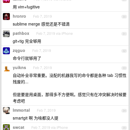
用 vim+fugitive
hronro
Feb 7, 2019
30
sublime merge 感觉还是不错滴
pathbox
Feb 7, 2019 via iPhone
31
git+tig 完全够用
zqguo
Feb 7, 2019
32
命令行就够用了
yuikns
Feb 7, 2019
33
自动补全非常重要。没配的机器我写的命令都是各种 tab 习惯性
残废的...
但是要是用桌面，那得多不方便啊。感觉只有在冲突解决时候要
考虑吧
Immortal
Feb 7, 2019
34
smartgit 啊 为啥都没人提
swcat
Feb 7, 2019 via iPhone
35