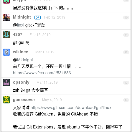
39
居然没有像我这样用 gitk 的。。。
Midnight
Feb 12, 2019
OP
40
@
linxl
gitk 打辅助
4357
Feb 15, 2019
41
git gui 啊
wikinee
Mar 1, 2019
42
@
Midnight
前几天发现一个，还配一顿吐槽。。。
https://www.v2ex.com/t/531886
opsonly
Mar 11, 2019
43
zsh 的 git 命令简写
gamesover
May 4, 2019
44
大家试试
https://www.git-scm.com/download/gui/linux
收费的推荐 GitKraken，免费的 GitAhead 不错
我试过 Git Extensions，发现 ubuntu 下字体不对，懒得整了