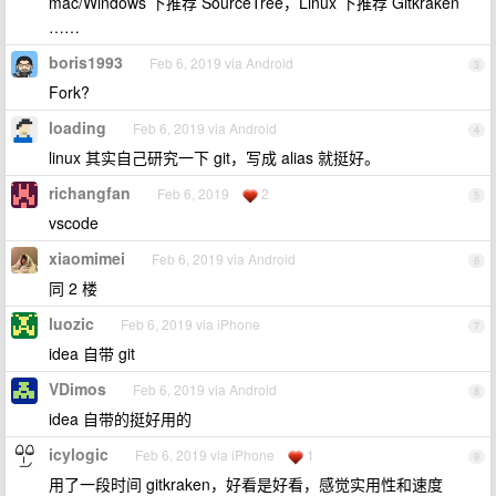
mac/Windows 下推荐 SourceTree，Linux 下推荐 Gitkraken
……
boris1993
Feb 6, 2019 via Android
3
Fork?
loading
Feb 6, 2019 via Android
4
linux 其实自己研究一下 git，写成 alias 就挺好。
richangfan
Feb 6, 2019
2
5
vscode
xiaomimei
Feb 6, 2019 via Android
6
同 2 楼
luozic
Feb 6, 2019 via iPhone
7
idea 自带 git
VDimos
Feb 6, 2019 via Android
8
idea 自带的挺好用的
icylogic
Feb 6, 2019 via iPhone
1
9
用了一段时间 gitkraken，好看是好看，感觉实用性和速度