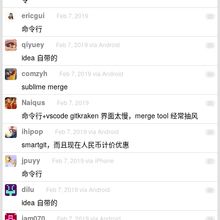
ericgui
Feb 7, 2019
22
命令行
qiyuey
Feb 7, 2019 via Android
23
idea 自带的
comzyh
Feb 7, 2019 via Android
24
sublime merge
Naiqus
Feb 7, 2019
25
命令行+vscode gitkraken 界面太慢，merge tool 经常抽风
ihipop
Feb 7, 2019 via Android
26
smartgit，而且现在人民币计价优惠
jpuyy
Feb 7, 2019 via iPhone
27
命令行
dilu
Feb 7, 2019 via Android
28
idea 自带的
iam070
Feb 7, 2019 via Android
29