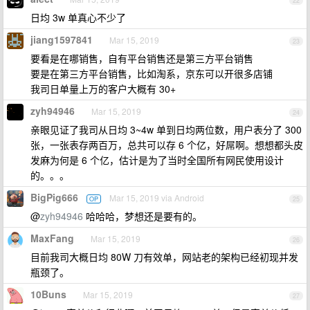
22
日均 3w 单真心不少了
jiang1597841
Mar 15, 2019
23
要看是在哪销售，自有平台销售还是第三方平台销售
要是在第三方平台销售，比如淘系，京东可以开很多店铺
我司日单量上万的客户大概有 30+
zyh94946
Mar 15, 2019
24
亲眼见证了我司从日均 3~4w 单到日均两位数，用户表分了 300
张，一张表存两百万，总共可以存 6 个亿，好屌啊。想想都头皮
发麻为何是 6 个亿，估计是为了当时全国所有网民使用设计
的。。。
BigPig666
Mar 15, 2019 via Android
OP
25
@
zyh94946
哈哈哈，梦想还是要有的。
MaxFang
Mar 15, 2019
26
目前我司大概日均 80W 刀有效单，网站老的架构已经初现并发
瓶颈了。
10Buns
Mar 15, 2019
27