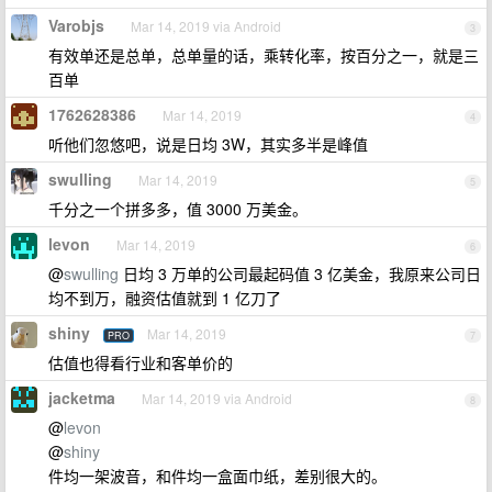
Varobjs
Mar 14, 2019 via Android
3
有效单还是总单，总单量的话，乘转化率，按百分之一，就是三
百单
1762628386
Mar 14, 2019
4
听他们忽悠吧，说是日均 3W，其实多半是峰值
swulling
Mar 14, 2019
5
千分之一个拼多多，值 3000 万美金。
levon
Mar 14, 2019
6
@
swulling
日均 3 万单的公司最起码值 3 亿美金，我原来公司日
均不到万，融资估值就到 1 亿刀了
shiny
Mar 14, 2019
PRO
7
估值也得看行业和客单价的
jacketma
Mar 14, 2019 via Android
8
@
levon
@
shiny
件均一架波音，和件均一盒面巾纸，差别很大的。