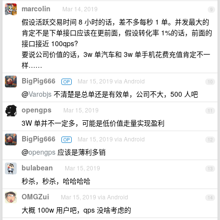
marcolin
Mar 14, 2019
9
假设活跃交易时间 8 小时的话，差不多每秒 1 单。并发最大的
肯定不是下单接口应该在更前面，假设转化率 1%的话，前面的
接口接近 100qps?
要说公司价值的话，3w 单汽车和 3w 单手机花费充值肯定不一
样……
BigPig666
Mar 15, 2019 via Android
OP
10
@
Varobjs
不清楚是总单还是有效单，公司不大，500 人吧
opengps
Mar 15, 2019
11
3W 单并不一定多，可能是低价值走量实现盈利
BigPig666
Mar 15, 2019 via Android
OP
12
@
opengps
应该是薄利多销
bulabean
Mar 15, 2019
13
秒杀，秒杀，哈哈哈哈
OMGZui
Mar 15, 2019 via Android
14
大概 100w 用户吧，qps 没啥考虑的