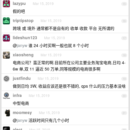
lazypu
Mar 15, 2019
15
假的吧
triptipstop
Mar 15, 2019
16
跨境 或 境外 通常都不是自有的 收单 收款 平台 无所谓的
lideshun123
Mar 15, 2019
17
@
janyw
谁 24 小时买啊一般也就 8 个小时
xiaosheng
Mar 15, 2019
18
电商公司？蛮正常的啊.目前所在公司主要业务淘宝电商,日均 4-
6w 单,双 11 逼近 50 万单,同等规模的电商很多啊
justfindu
Mar 15, 2019
19
做到日均 3W, 收益应该还是很不错的, qps 什么的压力基本没啥
infra
Mar 15, 2019
20
中型电商
moomesy
Mar 15, 2019
21
@
janyw
活跃时间只有几个小时
alect
Mar 15, 2019