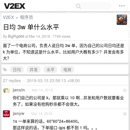
V2EX
程序员
›
日均 3w 单什么水平
By
BigPig666
at Mar 14, 2019 · 7749 views
面了一个电商公司，负责人说日均 3w 单，因为自己的公司日均还是
k 为单位，不知道这是什么水平，比如用户大概有多少？并发会有多
大？
日均
并发
水平
电商
27 replies
•
2019-03-15 23:58:13 +08:00
janxin
Mar 14, 2019
1
你们自己的公司是 k，那就乘以 10 啊...并发和用户数就要看业
务了，如果没有抢购秒杀都不会很大。
janyw
Mar 14, 2019
2
1s 一单来算的话，60*60*24=86400。
那这样说的话，下单接口 qps 都不到 1 吗。。。