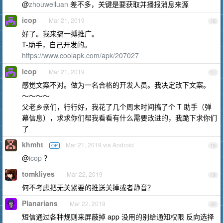
@
zhouweiluan
差不多，关键是要获取并播报消息来源
icop
Mar 21, 2019
16
好了。我来搞一搏推广。
T-助手，自己开发的。
https://www.coolapk.com/apk/207027
icop
Mar 21, 2019
17
感觉文案不对。做为一名合格的开发人员。我决定改下文案。
～～～～
父老乡亲们，行行好，我花了几个周末时间搞了个 T 助手（弹
幕信息），求求你们帮我看看有什么需要改进的，我跪下求你们
了
khmht
Mar 21, 2019 via Android
OP
18
@
icop
？
tomkliyes
Mar 22, 2019
19
何不考虑把无关紧要的推送关掉或者静音？
Planarians
Mar 22, 2019
20
短信通过各种规则来屏蔽掉 app 没用的别给通知权限 反向选择