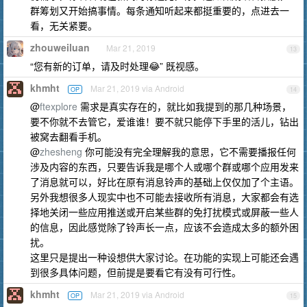
群筹划又开始搞事情。每条通知听起来都挺重要的，点进去一
看，无关紧要。
zhouweiluan
Mar 21, 2019
13
“您有新的订单，请及时处理😂” 既视感。
khmht
Mar 21, 2019 via Android
OP
14
@
ftexplore
需求是真实存在的，就比如我提到的那几种场景，
要不你就不去管它，爱谁谁！要不就只能停下手里的活儿，钻出
被窝去翻看手机。
@
zhesheng
你可能没有完全理解我的意思，它不需要播报任何
涉及内容的东西，只要告诉我是哪个人或哪个群或哪个应用发来
了消息就可以，好比在原有消息铃声的基础上仅仅加了个主语。
另外我想很多人现实中也不可能去接收所有消息，大家都会有选
择地关闭一些应用推送或开启某些群的免打扰模式或屏蔽一些人
的信息，因此感觉除了铃声长一点，应该不会造成太多的额外困
扰。
这里只是提出一种设想供大家讨论。在功能的实现上可能还会遇
到很多具体问题，但前提是要看它有没有可行性。
khmht
Mar 21, 2019 via Android
OP
15