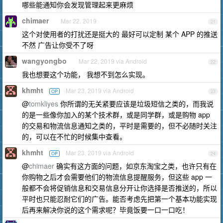
哪些能通知你会发现管理起来更麻烦
chimaer
Mar 22, 2019
21
这个对使用者的打扰还是挺大的 最好可以定制 某个 APP 的推送
不然 广告让你受不了呀
wangyongbo
Mar 22, 2019 via Android
22
我也想要这个功能， 我想不到怎么实现。
khmht
Mar 23, 2019 via Android
OP
23
@
tomkliyes
你所谓的无关紧要应该是垃圾短信之类的，而我说
的是一些像你加入的某个技术群，或是同学群，或是购物 app
的交易和物流信息通知之类的，平时是需要的，但不必随时关注
的，可以在不忙的时候集中查看。
khmht
Mar 23, 2019 via Android
OP
24
@
chimaer
确实有这方面的问题，如京东淘宝之类，也许只有在
你购物之后才会需要他们的物流信息提醒服务，但这些 app 一
般都不会将促销信息和交易信息分开让你选择是否推送的，所以
平时也只能忍耐它们的广告。能否考虑先把第一个基本功能实现
后再来解决你说的这个需求呢？毕竟饭要一口一口吃！