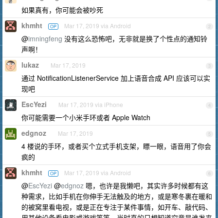
如果真有，你可能会被吵死
khmht
Mar 17, 2019 via Android
OP
2
@
imningfeng
没有这么恐怖吧，无非就是换了个性点的通知铃
声啊！
lukaz
Mar 17, 2019
3
通过 NotificationListenerService 加上语音合成 API 应该可以实
现吧
EscYezi
Mar 17, 2019 via iPhone
4
你可能需要一个小米手环或者 Apple Watch
edgnoz
Mar 17, 2019
5
4 楼说的手环，或者买个立式手机支架，瞟一眼，语音用了你会
疯的
khmht
Mar 17, 2019 via Android
OP
6
@
EscYezi
@
edgnoz
嗯，也许是我懒吧，其实许多时候都有这
种需求，比如手机在你伸手无法触及的地方，或是寒冬裹在暖和
的被窝里看电视，或是正在专注于某件事情，如开车、敲代码、
用其他设备看电影或游戏等等，当时真的只想知道究竟是谁发来