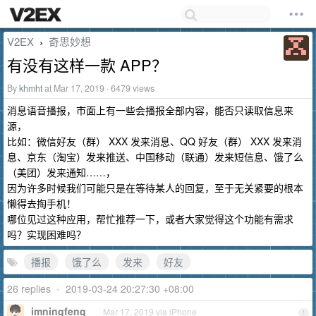
V2EX
奇思妙想
›
有没有这样一款 APP？
By
khmht
at Mar 17, 2019 · 6479 views
消息语音播报，市面上有一些会播报全部内容，能否只读取信息来
源，
比如：微信好友（群） XXX 发来消息、QQ 好友（群） XXX 发来消
息、京东（淘宝）发来推送、中国移动（联通）发来短信息、饿了么
（美团）发来通知……，
因为许多时候我们可能只是在等待某人的回复，至于无关紧要的根本
懒得去掏手机！
哪位见过这种应用，帮忙推荐一下，或者大家觉得这个功能有需求
吗？实现困难吗？
播报
饿了么
发来
好友
26 replies
•
2019-03-24 20:27:30 +08:00
imningfeng
Mar 17, 2019 via iPhone
1