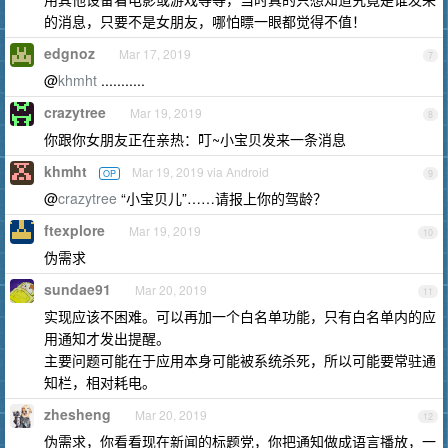
的消息，只要不是女朋友，哪怕瞟一眼都觉得不值！
edgnoz
Mar 17, 2019
7
@
khmht
...........
crazytree
Mar 19, 2019
8
你跟你女朋友正在亲热：叮~小宝贝发来一条消息
khmht
Mar 19, 2019 via Android
OP
9
@
crazytree
“小宝贝儿”……请报上你的驾龄？
ftexplore
Mar 19, 2019
10
伪需求
sundae91
Mar 20, 2019
11
实现应该不困难。可以再加一个白名单功能，只有白名单内的应
用通知才发出提醒。
主要问题可能在于应用本身可能被系统杀死，所以可能要常驻通
知栏，相对耗电。
zhesheng
Mar 20, 2019
12
伪需求，你看看现在新闻的标题党，你把通知做成语言播放，一