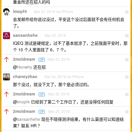
重金所还在招人的吗
imopf4
Mar 22, 2019 via iPhone
4
会发邮件给你说过没过，平安这个没过后面就不会有任何机会
了。
sansanhehe
Mar 22, 2019
5
IQEQ 测试是硬规定，过不了基本就凉了，之前我面平安时，那
个 10 个人里面挂了 6、7 个。
2moldream
Mar 23, 2019
OP
6
@
Honwhy
还在招
chaneyzhao
Mar 24, 2019 via iPhone
7
那个没过，就没下文了，那个是必须过的。
2moldream
Mar 25, 2019
OP
8
@
imopf4
已经到了第二个工作日了，还是没得任何回复
2moldream
Mar 25, 2019
OP
9
@
sansanhehe
现在不晓得测评结果，有什么渠道可以知道结
果？联系 HR ？