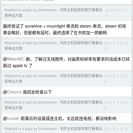
Replied to a topic by 2moldream
书房主机投屏到客厅躺着玩
2025 年 6 月 9
›
日
黑神话方案
最终尝试了 sunshine + moonlight 串流和 steam 串流，steam 的效
果会略好，但是都有延时，最终选择了在书房加一把躺椅
Replied to a topic by 2moldream
书房主机投屏到客厅躺着玩
2025 年 5 月 20
›
日
黑神话方案
@
WaterMC
额，了解过无线图传，对画质和帧率有要求的话成本已经
超过 apple tv 了
Replied to a topic by 2moldream
书房主机投屏到客厅躺着玩
2025 年 5 月 20
›
日
黑神话方案
@
Cheons
我回去检查以下
Replied to a topic by 2moldream
书房主机投屏到客厅躺着玩
2025 年 5 月 20
›
日
黑神话方案
@
coolair
距离近的话直接连主机，太远就连电视，都没啥影响
Replied to a topic by 2moldream
书房主机投屏到客厅躺着玩
2025 年 5 月 20
›