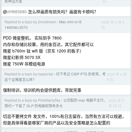
日
黑神话方案
@
zhf883680
怎么样画质有损失吗？画面有卡顿吗？
Replied to a topic by 2moldream
Mac mini or i5
2025 年 5 月 6
›
日
14600kf+5070
PDD 微星整机， 实际到手 7800
内存和存储比较寨，用的金百达，其它配件都可以
微星 b760m 钛 wifi 版（京东 1200 的板子）
微星幻影师 5070 3X
微星 750W 非模组电源
Replied to a topic by lopponial
问下考过 CISP-PTS 的老哥，考
2024 年 4 月
›
9 日
这个证难度怎么样？
强制培训，培训机构会提供题库，背就完事
Replied to a topic by PinkStarrySky
公司配的 mac 电脑不太行，
2023 年 3
›
月 29 日
想问一下装了 DLP 的电脑权限有多大
切忌不要拷文件 发文件，100%有日志留存，当然有方法可以规避，
但是具体得看是哪家厂商的产品以及安全策略是怎么配置的