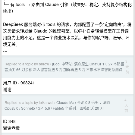
└─ 有 tools → 路由到 Claude 引擎（效果好、稳定、支持复杂结构化
输出）
DeepSeek 服务端对带 tools 的请求，内部配置了一条“定向路由”，将
这类请求转发给 Claude 的推理引擎，以弥补自身轻量模型在工具调
用能力上的不足。这是一个商业技术决策，与你的客户端、账号、环
境无关。
---
3
Replied to a topic by bbrow
[Bool 中转站] 满血原生 ChatGPT 0.2x 本贴留
›
天
言抽奖 66 刀余额 新人留言就送 5 刀 加群再送 5 刀 不掺水不降智随意测试
前
用户 ID · 968241
谢谢
4
Replied to a topic by leikaiwei
Claude Max 号池 0.8 倍率 ，满血
›
天
Opus5.0 / Sonnet5 / GPT5.6 / Fable5 全系列，回帖即送 20 刀
前
ID 348
谢谢老板