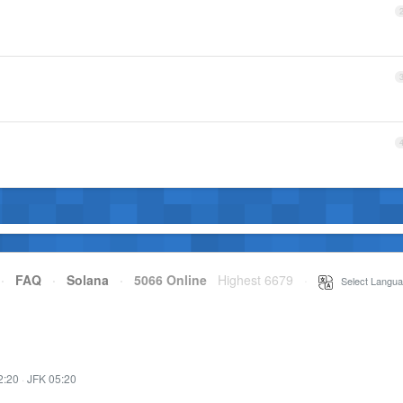
·
FAQ
·
Solana
·
5066 Online
Highest 6679
·
Select Langua
2:20
·
JFK 05:20