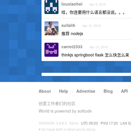
louxiaohei
Apr 9, 2019
哇，你连要用什么语言都没说。。。
sufaith
Apr 10, 2019
推荐 nodejs
carrot2333
Apr 10, 2019
thinkjs springboot flask 怎么快怎么来
About
·
Help
·
Advertise
·
Blog
·
API
创意工作者们的社区
World is powered by solitude
VERSION: 3.9.8.5 · 62ms ·
UTC 09:20
·
PVG 17:20
·
LAX 0
♥ Do have faith in what you're doing.