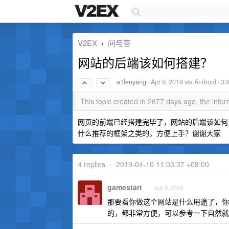
V2EX
问与答
›
网站的后端该如何搭建？
a1lenyang
·
Apr 9, 2019
via Android · 3
This topic created in 2677 days ago, the inf
网页的前端已经搭建完毕了，网站的后端该如何入
什么推荐的框架之类的，方便上手？谢谢大家
4 replies
•
2019-04-10 11:03:37 +08:00
gamestart
Apr 9, 2019
那要看你做这个网站是什么用途了，你
的，都非常方便，可以参考一下自然就