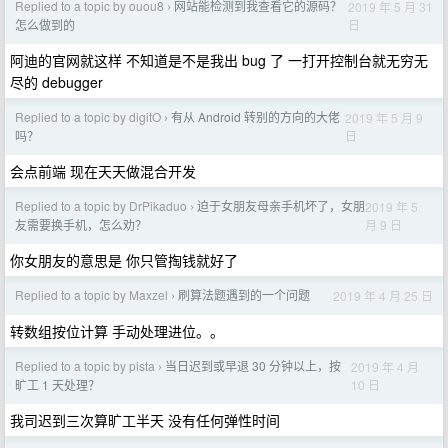
Replied to a topic by ouou8
网站能检测到我查看它的源码？
2019 年 5 月 31
›
日
怎么做到的
阿迪的官网就这样 不知道是不是我出 bug 了 一打开控制台就无穷无
尽的 debugger
Replied to a topic by digitO
有从 Android 转别的方向的大佬
2019 年 5 月 9
›
日
吗？
会点前端 现在天天做混合开发
Replied to a topic by DrPikaduo
迫于女朋友母亲手机坏了，女朋
2019 年 5
›
月 9 日
友需要换手机，怎么劝？
你女朋友的意思是 你只管掏钱就好了
Replied to a topic by Maxzel
刷算法题遇到的一个问题
2019 年 4 月 25 日
›
转数组按位计算 手动处理进位。。
Replied to a topic by pista
当日迟到或早退 30 分钟以上，按
2019 年 4 月
›
10 日
旷工 1 天处理？
我司迟到三次算旷工半天 没有任何弹性时间