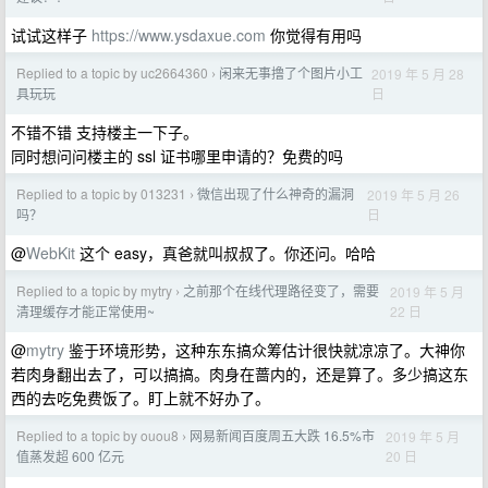
试试这样子
https://www.ysdaxue.com
你觉得有用吗
Replied to a topic by uc2664360
闲来无事撸了个图片小工
2019 年 5 月 28
›
日
具玩玩
不错不错 支持楼主一下子。
同时想问问楼主的 ssl 证书哪里申请的？免费的吗
Replied to a topic by 013231
微信出现了什么神奇的漏洞
2019 年 5 月 26
›
日
吗？
@
WebKit
这个 easy，真爸就叫叔叔了。你还问。哈哈
Replied to a topic by mytry
之前那个在线代理路径变了，需要
2019 年 5 月
›
22 日
清理缓存才能正常使用~
@
mytry
鉴于环境形势，这种东东搞众筹估计很快就凉凉了。大神你
若肉身翻出去了，可以搞搞。肉身在蔷内的，还是算了。多少搞这东
西的去吃免费饭了。盯上就不好办了。
Replied to a topic by ouou8
网易新闻百度周五大跌 16.5%市
2019 年 5 月
›
20 日
值蒸发超 600 亿元