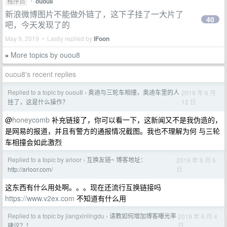
程序员
•
ouou8
新浪微博图片不能做外链了，这下子挂了一大片了
40
吧，今天发现了的
May 9, 2019 • Lastly replied by
IFoon
More topics by ouou8
»
ouou8's recent replies
Replied to a topic by ouou8
奥迪与三轮车相撞，奥迪车里的人
2019 年 6 月
›
12 日
挂了，这是什么操作？
@
honeycomb
补充链接了，你可以看一下，这新闻又不是我伪造的，
是网易的报道，并且有警方的通报情况截图。我也不理解为何 与三轮
车相撞会如此激烈
Replied to a topic by arloor
互换友链~ 博客地址：
2019 年 6 月 6
›
日
http://arloor.com/
这东西有什么用处啊。。。现在还流行互换链接吗
https://www.v2ex.com
不知道有什么用
Replied to a topic by jiangxinlingdu
请教如何增加博客曝光率
2019 年 6 月 4
›
日
建议？！