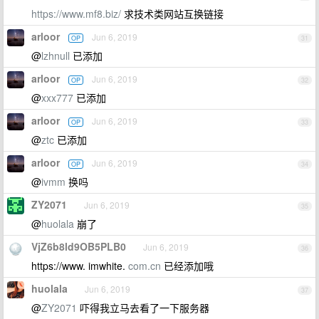
https://www.mf8.biz/
求技术类网站互换链接
arloor
Jun 6, 2019
OP
31
@
lzhnull
已添加
arloor
Jun 6, 2019
OP
32
@
xxx777
已添加
arloor
Jun 6, 2019
OP
33
@
ztc
已添加
arloor
Jun 6, 2019
OP
34
@
ivmm
换吗
ZY2071
Jun 6, 2019
35
@
huolala
崩了
VjZ6b8ld9OB5PLB0
Jun 6, 2019
36
https://www. imwhite.
com.cn
已经添加哦
huolala
Jun 6, 2019
37
@
ZY2071
吓得我立马去看了一下服务器