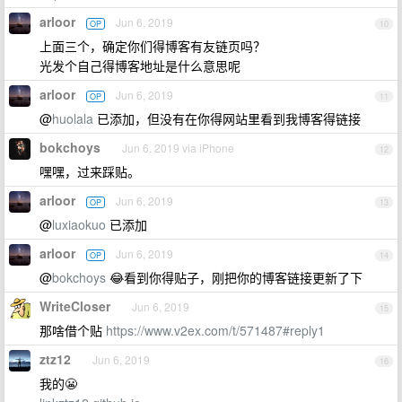
arloor
Jun 6, 2019
OP
10
上面三个，确定你们得博客有友链页吗？
光发个自己得博客地址是什么意思呢
arloor
Jun 6, 2019
OP
11
@
huolala
已添加，但没有在你得网站里看到我博客得链接
bokchoys
Jun 6, 2019 via iPhone
12
嘿嘿，过来踩贴。
arloor
Jun 6, 2019
OP
13
@
luxiaokuo
已添加
arloor
Jun 6, 2019
OP
14
@
bokchoys
😂看到你得贴子，刚把你的博客链接更新了下
WriteCloser
Jun 6, 2019
15
那啥借个贴
https://www.v2ex.com/t/571487#reply1
ztz12
Jun 6, 2019
16
我的😬