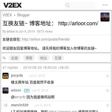
V2EX
Blogger
›
互换友链~ 博客地址： http://arloor.com/
By
arloor
at Jun 6, 2019 · 5673 views
友链会放在:
http://arloor.com/posts/friends/
欢迎朋友回复博客地址。 请先将我的博客加入你博客的友链~
友链
博客
地址
互换
47 replies
•
2019-08-22 18:50:04 +08:00
jerryrib
Jun 6, 2019
1
楼主两年站 百度居然不收录
arloor
Jun 6, 2019
OP
2
@
jerryrib
因为我是辣鸡站啊
marvin520
Jun 6, 2019
3
LZ 的站速度很快，我的
https://xiaoma.me
速度就没那么