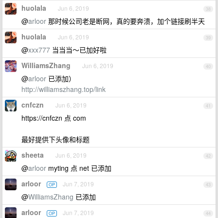
huolala
Jun 6, 2019
38
@
arloor
那时候公司老是断网，真的要奔溃，加个链接刷半天
huolala
Jun 6, 2019
39
@
xxx777
当当当～已加好啦
WilliamsZhang
Jun 6, 2019
40
@
arloor
已添加）
http://williamszhang.top/link
cnfczn
Jun 6, 2019
41
https://cnfczn 点 com
最好提供下头像和标题
sheeta
Jun 6, 2019
42
@
arloor
myting 点 net 已添加
arloor
Jun 7, 2019
OP
43
@
WilliamsZhang
已添加
arloor
Jun 7, 2019
OP
44