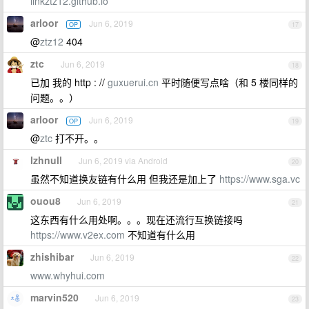
linkztz12.github.io
arloor
Jun 6, 2019
OP
17
@
ztz12
404
ztc
Jun 6, 2019
18
已加 我的 http : //
guxuerui.cn
平时随便写点啥（和 5 楼同样的
问题。。）
arloor
Jun 6, 2019
OP
19
@
ztc
打不开。。
lzhnull
Jun 6, 2019 via Android
20
虽然不知道换友链有什么用 但我还是加上了
https://www.sga.vc
ouou8
Jun 6, 2019
21
这东西有什么用处啊。。。现在还流行互换链接吗
https://www.v2ex.com
不知道有什么用
zhishibar
Jun 6, 2019
22
www.whyhui.com
marvin520
Jun 6, 2019
23